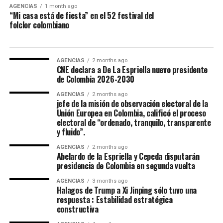
para los Juegos Nacionales de 1970.
Cepeda, que lamentó la injerencia de Estados Unidos
AGENCIAS
1 month ago
“Mi casa está de fiesta” en el 52 festival del
durante el proceso electoral y aseguró que las demandas
folclor colombiano
que interpuso ante la justicia local contra de la Espriella
y su campaña seguirán.
El senador devenido desde ahora en el jefe de la
AGENCIAS
2 months ago
CNE declara a De La Espriella nuevo presidente
oposición anunció que hará un recorrido por el país
de Colombia 2026-2030
para aunar esfuerzos en las regiones en defensa del
AGENCIAS
2 months ago
medioambiente, los logros sociales, el respeto por los
jefe de la misión de observación electoral de la
trabajadores y en contra de un modelo político basado
Unión Europea en Colombia, calificó el proceso
en la depredación. “Si de la Espriella y el nuevo gobierno
electoral de “ordenado, tranquilo, transparente
y fluido”.
deciden recorrer el camino del diálogo, de la sensatez y
del entendimiento nacional, si optan por construir
AGENCIAS
2 months ago
Abelardo de la Espriella y Cepeda disputarán
acuerdos sobre la base del respeto mutuo y del interés
presidencia de Colombia en segunda vuelta
general, encontrarán en nosotros una disposición
sincera de concertación”, afirmó Cepeda, que le reiteró a
AGENCIAS
3 months ago
Halagos de Trump a Xi Jinping sólo tuvo una
de la Espriella: “Hoy somos media Colombia contada en
respuesta : Estabilidad estratégica
las urnas. Somos una parte fundamental de la nación.
constructiva
Somos una fuerza política, social y cultural presente en