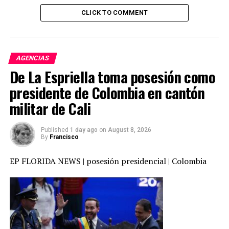
CLICK TO COMMENT
AGENCIAS
De La Espriella toma posesión como
presidente de Colombia en cantón
militar de Cali
Published
1 day ago
on
August 8, 2026
By
Francisco
El Holiday Nostalgia Train hará paradas en: calle
cámaras / Calle Franklin/ calle del Canal/ calle houston/
EP FLORIDA NEWS | posesión presidencial | Colombia
Christopher Street-Sheridan Square/ Calle 14 / calle
18/ Calle 23/ Calle 28 / Estación 34th Street-Penn /
Times Square-Calle 42/ calle 50/ Calle 59-Columbus
Circle / 66th Street-Lincoln Center/ calle 72 / calle
79/calle 86/ calle 96 /calle 103/ Catedral Parkway (calle