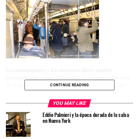
Los neoyorquinos y los visitantes ahora pueden
transportarse y viajar al pasado con el regreso del tren
de la nostalgia “Holyday Nostalgia Rides”, a la ciudad
CONTINUE READING
después de una pausa de dos años.
YOU MAY LIKE
Eddie Palmieri y la época dorada de la salsa
en Nueva York