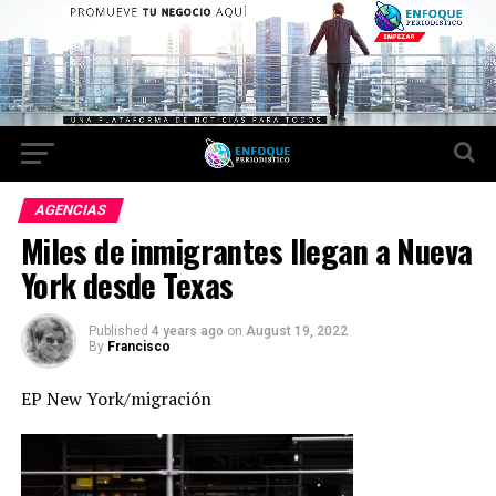
AGENCIAS
Miles de inmigrantes llegan a Nueva
York desde Texas
Published
4 years ago
on
August 19, 2022
By
Francisco
EP New York/migración