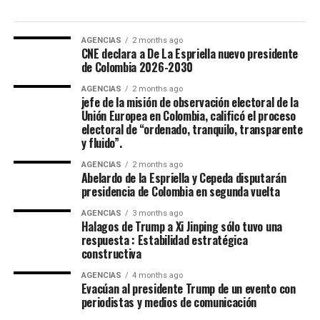
Embajadora Municipal del Folclor, representaba la
comuna 12 de la ciudad y obtuvo el titulo por su
carisma, dominio escenico e interpretación del baile
AGENCIAS
2 months ago
CNE declara a De La Espriella nuevo presidente
tradicional.
de Colombia 2026-2030
La Virreina Nacional del Folclor 2026, es Mariangel
AGENCIAS
2 months ago
jefe de la misión de observación electoral de la
Tumay Hernandez, representante del departamento del
Unión Europea en Colombia, calificó el proceso
Casanare fue elejida en la noche de coronación y
electoral de “ordenado, tranquilo, transparente
clausura del 52 Festival Del Folclor Colombiano.
y fluido”.
AGENCIAS
2 months ago
Jania Raquel Osorio Mejia, representante del
Abelardo de la Espriella y Cepeda disputarán
departamento de Cordoba, fue coronada como la nueva
presidencia de Colombia en segunda vuelta
embajadora Nacional del Folclor Colombiano
AGENCIAS
3 months ago
Halagos de Trump a Xi Jinping sólo tuvo una
Con un balance muy positivo para la economía regional,
respuesta : Estabilidad estratégica
constructiva
la alta afluencia de turistas, la gran ocupación hotelera y
el comercio local fortalecieron la economía de la ciudad.
AGENCIAS
4 months ago
Evacúan al presidente Trump de un evento con
periodistas y medios de comunicación
Enfoque Periodistico y “Florida News” , da sus
agradecimientos a la Gobernación Del tolima, La