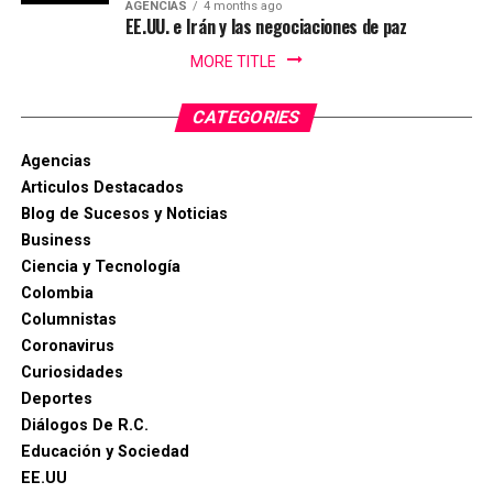
AGENCIAS
4 months ago
Alcaldía de Ibagué, a Cristian Torres jefe de prensa y
EE.UU. e Irán y las negociaciones de paz
comunicaciónes de la alcaldia, Mauricio Hernandez Cala
MORE TITLE
secretario de cultura de Ibague y a todo ese gran grupo
de trabajo en las diferentes áreas que con su
CATEGORIES
profesionalismo, dedicación y arduo trabajo mantienen
en alto el orgullo Ibaguereño.
Agencias
Articulos Destacados
Blog de Sucesos y Noticias
Business
Ciencia y Tecnología
Colombia
Columnistas
Coronavirus
Curiosidades
Deportes
Diálogos De R.C.
Educación y Sociedad
EE.UU