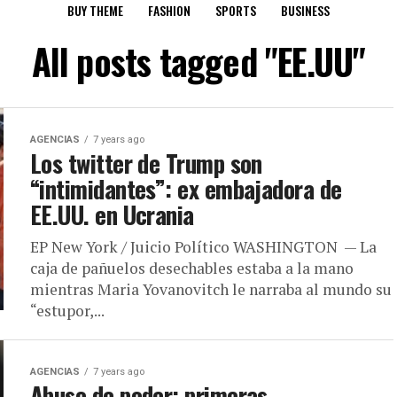
BUY THEME
FASHION
SPORTS
BUSINESS
All posts tagged "EE.UU"
AGENCIAS
7 years ago
Los twitter de Trump son
“intimidantes”: ex embajadora de
EE.UU. en Ucrania
EP New York / Juicio Político WASHINGTON — La
caja de pañuelos desechables estaba a la mano
mientras Maria Yovanovitch le narraba al mundo su
“estupor,...
AGENCIAS
7 years ago
Abuso de poder: primeras