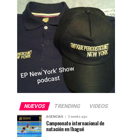
NUEVOS
TRENDING
VIDEOS
AGENCIAS
3 weeks ago
Campeonato internacional de
natación en Ibagué