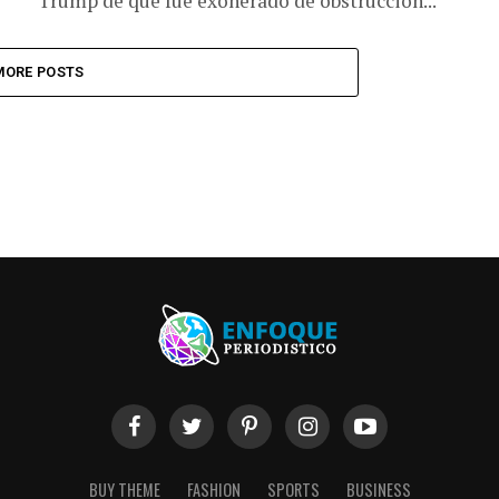
Trump de que fue exonerado de obstrucción...
MORE POSTS
BUY THEME
FASHION
SPORTS
BUSINESS