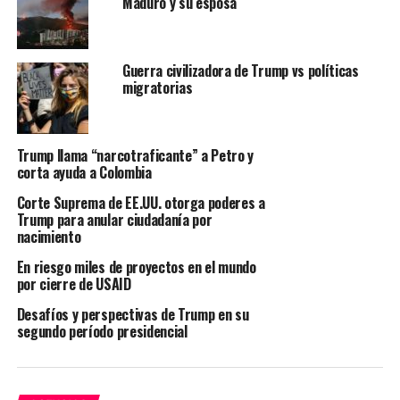
Maduro y su esposa
presidente que abusa de su poder, y del poder de la
política exterior de Estados Unidos, para objetivos
políticos personales.
Guerra civilizadora de Trump vs políticas
migratorias
“La cuestión es tan simple y tan terrible como esa”, dijo
el representante demócrata Adam Schiff, presidente de
la Comisión de Inteligencia, al inaugurar las audiencias.
Trump llama “narcotraficante” a Petro y
“Nuestra respuesta a estas cuestiones no afectarán sólo
corta ayuda a Colombia
el futuro de esta presidencia, sino también el futuro de
la presidencia misma”.
Corte Suprema de EE.UU. otorga poderes a
Trump para anular ciudadanía por
nacimiento
El diplomático de carrera William Taylor, encargado de
negocios en Kiev, brindó un nuevo testimonio de que a
En riesgo miles de proyectos en el mundo
por cierre de USAID
Trump lo escucharon preguntar sobre “las
investigaciones” a los demócratas que él quería que
Desafíos y perspectivas de Trump en su
Ucrania realizara y que son el centro de la pesquisa de
segundo período presidencial
juicio político.
El miércoles, Trump dijo que estaba demasiado ocupado