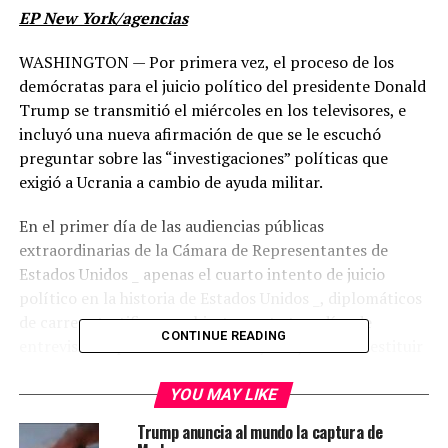
EP New York/agencias
WASHINGTON — Por primera vez, el proceso de los
demócratas para el juicio político del presidente Donald
Trump se transmitió el miércoles en los televisores, e
incluyó una nueva afirmación de que se le escuchó
preguntar sobre las “investigaciones” políticas que
exigió a Ucrania a cambio de ayuda militar.
En el primer día de las audiencias públicas
extraordinarias de la Cámara de Representantes de
Estados Unidos _ apenas el cuarto intento de juicio
político en la historia de Estados Unidos _, diplomáticos
de carrera testificaron abiertamente tras días de
CONTINUE READING
entrevistas a puertas cerradas cuyo objetivo es destituir
al 45to presidente de la nación.
YOU MAY LIKE
El recuento que hicieron fue impactante, aunque
Trump anuncia al mundo la captura de
complicado, y de acuerdo a los demócratas, exhibe a un