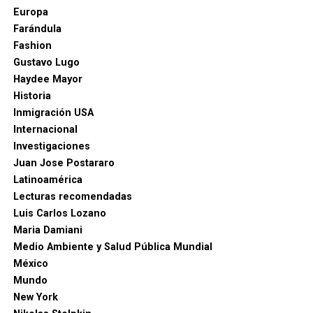
últimos años debilitaron la seguridad, la
Europa
institucionalidad y la confianza de los ciudadanos”,
Farándula
destacó el nuevo mandatario.
Fashion
Gustavo Lugo
Agencias.
Haydee Mayor
Historia
Inmigración USA
Internacional
Investigaciones
Juan Jose Postararo
Latinoamérica
Lecturas recomendadas
Luis Carlos Lozano
Maria Damiani
Medio Ambiente y Salud Pública Mundial
México
Mundo
New York