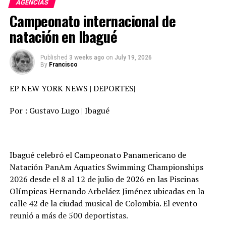
AGENCIAS
para ver las audiencias y negó haber hecho la llamada.
Campeonato internacional de
“Es la primera vez que oigo hablar de ella”, respondió
cuando le preguntaron.
natación en Ibagué
Durante todo el día, los diplomáticos testificaron sobre
Published
3 weeks ago
on
July 19, 2026
cómo una embajadora fue despedida, que el nuevo
By
Francisco
gobierno ucraniano estaba confundido y que
descubrieron un “canal irregular” de política exterior
EP NEW YORK NEWS | DEPORTES|
orquestado por el abogado personal del presidente,
Por : Gustavo Lugo | Ibagué
Rudy Giuliani, que causó alerta en los círculos
diplomáticos y de seguridad nacional.
La audiencia, que se transmitió en vivo por televisión y
Ibagué celebró el Campeonato Panamericano de
en las redes sociales de los partidos, ofreció a la nación y
Natación PanAm Aquatics Swimming Championships
al mundo un vistazo cercano a la investigación.
2026 desde el 8 al 12 de julio de 2026 en las Piscinas
Olímpicas Hernando Arbeláez Jiménez ubicadas en la
Trump quería que el gobierno de Ucrania investigara las
calle 42 de la ciudad musical de Colombia. El evento
actividades de demócratas en la elección de 2016 y a su
reunió a más de 500 deportistas.
posible rival para el 2020, Joe Biden, todo mientras el