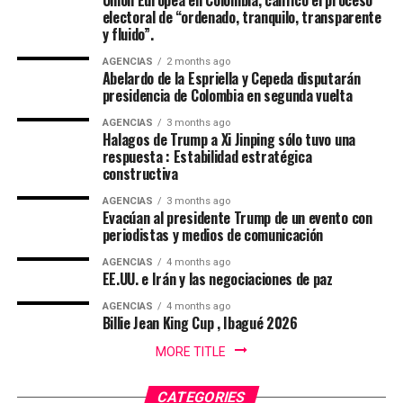
Unión Europea en Colombia, calificó el proceso
oposición anunció que hará un recorrido por el país
electoral de “ordenado, tranquilo, transparente
para aunar esfuerzos en las regiones en defensa del
y fluido”.
medioambiente, los logros sociales, el respeto por los
AGENCIAS
2 months ago
trabajadores y en contra de un modelo político basado
Abelardo de la Espriella y Cepeda disputarán
en la depredación. “Si de la Espriella y el nuevo gobierno
presidencia de Colombia en segunda vuelta
deciden recorrer el camino del diálogo, de la sensatez y
AGENCIAS
3 months ago
del entendimiento nacional, si optan por construir
Halagos de Trump a Xi Jinping sólo tuvo una
respuesta : Estabilidad estratégica
acuerdos sobre la base del respeto mutuo y del interés
constructiva
general, encontrarán en nosotros una disposición
sincera de concertación”, afirmó Cepeda, que le reiteró a
AGENCIAS
3 months ago
Evacúan al presidente Trump de un evento con
de la Espriella: “Hoy somos media Colombia contada en
periodistas y medios de comunicación
las urnas. Somos una parte fundamental de la nación.
Somos una fuerza política, social y cultural presente en
AGENCIAS
4 months ago
EE.UU. e Irán y las negociaciones de paz
cada rincón del país. Somos la fuerza serena del cambio
social y nadie podrá detenernos”.
AGENCIAS
4 months ago
Billie Jean King Cup , Ibagué 2026
De la Espriella toma nota del mensaje de Cepeda:
MORE TITLE
“Acabó la campaña”
CATEGORIES