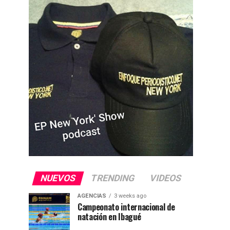
NUEVOS
TRENDING
VIDEOS
AGENCIAS
3 weeks ago
Campeonato internacional de
natación en Ibagué