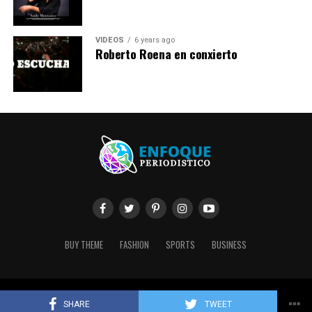
VIDEOS
6 years ago
Roberto Roena en conxierto
BUY THEME
FASHION
SPORTS
BUSINESS
Copyright © 2020 Enfoque Periodístico. Created by Conectya.
SHARE
TWEET