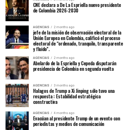
clausura del 52 Festival Del Folclor Colombiano.
CNE declara a De La Espriella nuevo presidente
de Colombia 2026-2030
Jania Raquel Osorio Mejia, representante del
departamento de Cordoba, fue coronada como la nueva
embajadora Nacional del Folclor Colombiano
AGENCIAS
2 months ago
jefe de la misión de observación electoral de la
Unión Europea en Colombia, calificó el proceso
Con un balance muy positivo para la economía regional,
electoral de “ordenado, tranquilo, transparente
la alta afluencia de turistas, la gran ocupación hotelera y
y fluido”.
el comercio local fortalecieron la economía de la ciudad.
AGENCIAS
2 months ago
Abelardo de la Espriella y Cepeda disputarán
Enfoque Periodistico y “Florida News” , da sus
presidencia de Colombia en segunda vuelta
agradecimientos a la Gobernación Del tolima, La
Alcaldía de Ibagué, a Cristian Torres jefe de prensa y
AGENCIAS
3 months ago
comunicaciónes de la alcaldia, Mauricio Hernandez Cala
Halagos de Trump a Xi Jinping sólo tuvo una
secretario de cultura de Ibague y a todo ese gran grupo
respuesta : Estabilidad estratégica
constructiva
de trabajo en las diferentes áreas que con su
profesionalismo, dedicación y arduo trabajo mantienen
AGENCIAS
4 months ago
en alto el orgullo Ibaguereño.
Evacúan al presidente Trump de un evento con
periodistas y medios de comunicación