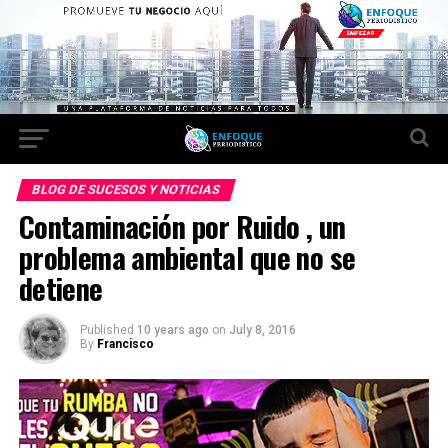
BLOG DE SUCESOS Y NOTICIAS
Contaminación por Ruido , un
problema ambiental que no se
detiene
Published
10 years ago
on
July 8, 2016
By
Francisco