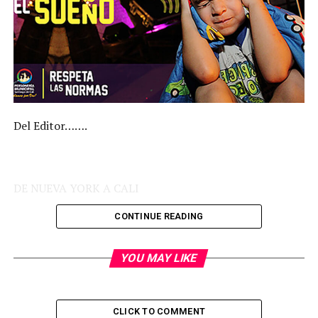
Del Editor…….
DE NUEVA YORK A CALI
CONTINUE READING
Llega el verano y en un abrir y cerrar de ojos todo se ve
YOU MAY LIKE
distinto a nuestro alrededor. Los árboles, tupidos de
verde forman una carpeta ambiental apropiada para
oxigenar y apaciguar al mismo tiempo las fuertes
CLICK TO COMMENT