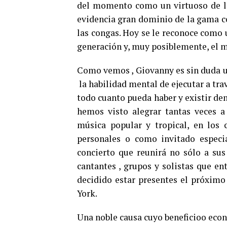
del momento como un virtuoso de l
evidencia gran dominio de la gama co
las congas. Hoy se le reconoce como 
generación y, muy posiblemente, el m
Como vemos , Giovanny es sin duda u
la habilidad mental de ejecutar a tra
todo cuanto pueda haber y existir de
hemos visto alegrar tantas veces 
música popular y tropical, en los 
personales o como invitado especia
concierto que reunirá no sólo a su
cantantes , grupos y solistas que en
decidido ​estar presentes el próxi
York.
0
SHARES
Una noble causa cuyo beneficioo econ