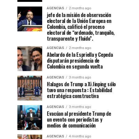
AGENCIAS
2 months ago
jefe de la misión de observación
electoral de la Unión Europea en
Colombia, calificó el proceso
electoral de “ordenado, tranquilo,
transparente y fluido”.
AGENCIAS
2 months ago
Abelardo de la Espriella y Cepeda
disputarán presidencia de
Colombia en segunda vuelta
AGENCIAS
3 months ago
Halagos de Trump a Xi Jinping sólo
tuvo una respuesta : Estabilidad
estratégica constructiva
AGENCIAS
3 months ago
Evacúan al presidente Trump de
un evento con periodistas y
medios de comunicación
AGENCIAS
4 months ago