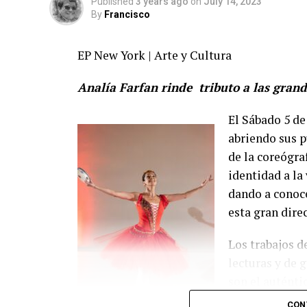
Published
3 years ago
on
July 14, 2023
By
Francisco
EP New York | Arte y Cultura
Analía Farfan rinde tributo a las grand
El Sábado 5 de 
abriendo sus p
de la coreógra
identidad a la
dando a conoce
esta gran dire
Los trabajos d
lecturas y de 
son el auténti
lo interpretat
CON