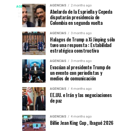
fiesta”
La
Campeonato
AGENCIAS
2 months ago
AGENCIAS
en
Espriella
EP
3
Abelardo de la Espriella y Cepeda
weeks
el
nuevo
disputarán presidencia de
NEW
ago
internacional
52
presidente
Colombia en segunda vuelta
YORK
festival
de
NEWS
de
AGENCIAS
3 months ago
del
Colombia
|
Halagos de Trump a Xi Jinping sólo
DEPORTES|
folclor
2026-
tuvo una respuesta : Estabilidad
natación
Por
colombiano
2030
estratégica constructiva
:
en
Gustavo
AGENCIAS
3 months ago
Evacúan al presidente Trump de
Lugo
Ibagué
un evento con periodistas y
|
medios de comunicación
Ibagué
Ibagué
AGENCIAS
4 months ago
celebró
EE.UU. e Irán y las negociaciones
de paz
el
Campeonato
Panamericano
AGENCIAS
4 months ago
de
Billie Jean King Cup , Ibagué 2026
Natación