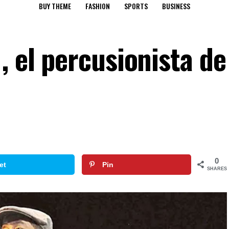
BUY THEME
FASHION
SPORTS
BUSINESS
, el percusionista de
0
et
Pin
SHARES