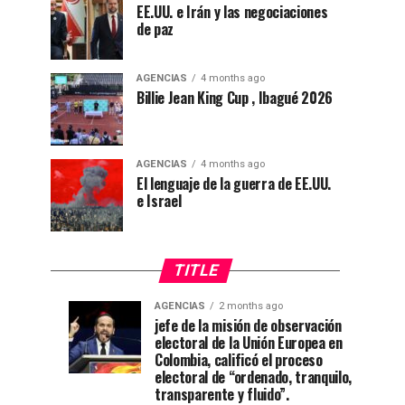
EE.UU. e Irán y las negociaciones
de paz
AGENCIAS
4 months ago
Billie Jean King Cup , Ibagué 2026
AGENCIAS
4 months ago
El lenguaje de la guerra de EE.UU.
e Israel
TITLE
AGENCIAS
2 months ago
“Mi
CNE
AGENCIAS
AGENCIAS
jefe de la misión de observación
4
1
electoral de la Unión Europea en
casa
declara
weeks
month
ago
ago
Colombia, calificó el proceso
está
a
electoral de “ordenado, tranquilo,
de
De
transparente y fluido”.