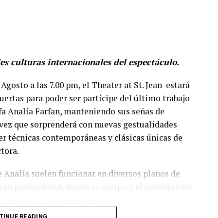
es culturas internacionales del espectáculo.
Agosto a las 7.00 pm, el Theater at St. Jean estará
uertas para poder ser partícipe del último trabajo
fa Analía Farfan, manteniendo sus señas de
 vez que sorprenderá con nuevas gestualidades
r técnicas contemporáneas y clásicas únicas de
ctora.
e Analía suelen funcionar en diversos planos de
gran profundidad, donde el cuerpo y el movimiento,
co centro. La suma de lo corporal, lo coreográfico y
ivo en los diferentes artistas en escena será de
TINUE READING