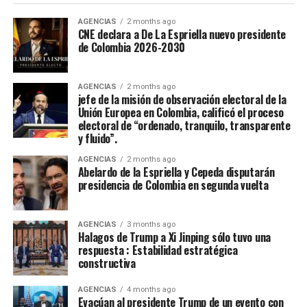
Casanare fue elejida en la noche de coronación y
clausura del 52 Festival Del Folclor Colombiano.
AGENCIAS
2 months ago
CNE declara a De La Espriella nuevo presidente
de Colombia 2026-2030
Jania Raquel Osorio Mejia, representante del
departamento de Cordoba, fue coronada como la nueva
embajadora Nacional del Folclor Colombiano
AGENCIAS
2 months ago
jefe de la misión de observación electoral de la
Unión Europea en Colombia, calificó el proceso
Con un balance muy positivo para la economía regional,
electoral de “ordenado, tranquilo, transparente
la alta afluencia de turistas, la gran ocupación hotelera y
y fluido”.
el comercio local fortalecieron la economía de la ciudad.
AGENCIAS
2 months ago
Abelardo de la Espriella y Cepeda disputarán
Enfoque Periodistico y “Florida News” , da sus
presidencia de Colombia en segunda vuelta
agradecimientos a la Gobernación Del tolima, La
Alcaldía de Ibagué, a Cristian Torres jefe de prensa y
AGENCIAS
3 months ago
comunicaciónes de la alcaldia, Mauricio Hernandez Cala
Halagos de Trump a Xi Jinping sólo tuvo una
secretario de cultura de Ibague y a todo ese gran grupo
respuesta : Estabilidad estratégica
constructiva
de trabajo en las diferentes áreas que con su
profesionalismo, dedicación y arduo trabajo mantienen
AGENCIAS
4 months ago
en alto el orgullo Ibaguereño.
Evacúan al presidente Trump de un evento con