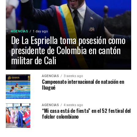
construyeron originalmente a finales de los años 70
para los Juegos Nacionales de 1970.
AGENCIAS
1 day ago
De La Espriella toma posesión como
presidente de Colombia en cantón
militar de Cali
Maria Paula Gonzalez Lozano, representó a Ibagué en el
AGENCIAS
3 weeks ago
Campeonato internacional de natación en
52 Festival Folclórico Colombiano , fue elejida como
Ibagué
Embajadora Municipal del Folclor, representaba la
comuna 12 de la ciudad y obtuvo el titulo por su
carisma, dominio escenico e interpretación del baile
AGENCIAS
4 weeks ago
“Mi casa está de fiesta” en el 52 festival del
tradicional.
folclor colombiano
La Virreina Nacional del Folclor 2026, es Mariangel
Tumay Hernandez, representante del departamento del