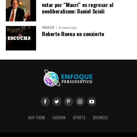
votar por ¨Macri¨ es regresar al
neoliberalismo: Daniel Scioli
VIDEOS
6 years ago
Roberto Roena en conxierto
BUY THEME
FASHION
SPORTS
BUSINESS