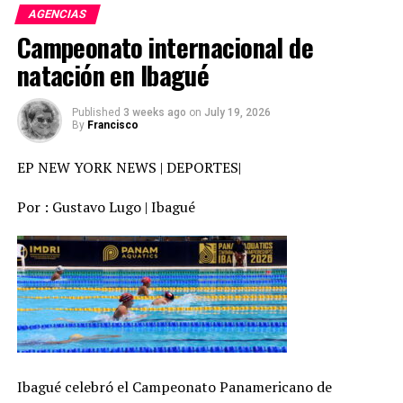
en el 2019:
AGENCIAS
Campeonato internacional de
ENERO
natación en Ibagué
Published
3 weeks ago
on
July 19, 2026
By
Francisco
EP NEW YORK NEWS | DEPORTES|
Por : Gustavo Lugo | Ibagué
Emiliano Sala, 28 años. Futbolista argentino del Nantes
de Francia, fallecido en un accidente aéreo cuando
viajaba a Gran Bretaña para incorporarse al Cardiff.
Ibagué celebró el Campeonato Panamericano de