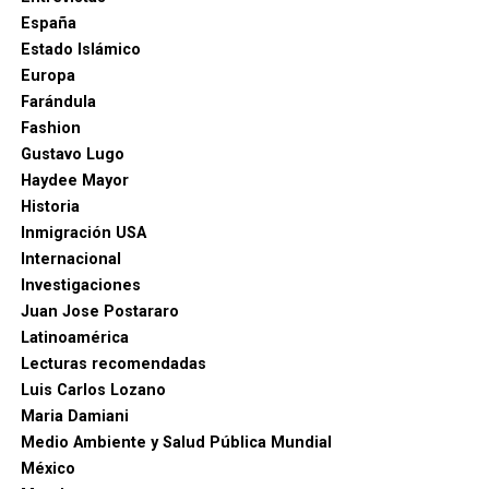
brasileño, uno de los padres del bossa nova. 6 de julio.
España
Estado Islámico
H. Ross Perot, 89. Multimillonario que hizo olas
Europa
postulándose dos veces a la presidencia de Estados
Farándula
Unidos como independiente. 9 de julio.
Fashion
Gustavo Lugo
Haydee Mayor
Historia
Inmigración USA
Internacional
Investigaciones
Juan Jose Postararo
Latinoamérica
Lecturas recomendadas
Luis Carlos Lozano
Maria Damiani
Fernando De la Rúa, 81. Expresidente argentino que
Medio Ambiente y Salud Pública Mundial
sumió al país en la peor crisis económica de su historia.
México