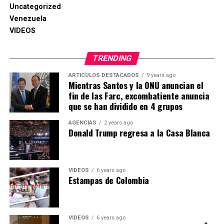
Uncategorized
Venezuela
VIDEOS
TRENDING
ARTICULOS DESTACADOS
9 years ago
Mientras Santos y la ONU anuncian el
fin de las Farc, excombatiente anuncia
que se han dividido en 4 grupos
AGENCIAS
2 years ago
Donald Trump regresa a la Casa Blanca
Carlos Cruz Diez, 95. Maestro venezolano del arte
cinético, considerado uno los principales artistas
vanguardistas latinoamericanos de todos los tiempos. 27
VIDEOS
6 years ago
de julio
Estampas de Colombia
Harold Prince, 91. Director y productor de Broadway
que abrió caminos con musicales como “El fantasma de
VIDEOS
6 years ago
la Ópera” y “Cabaret”. Ganó una cantidad asombrosa de