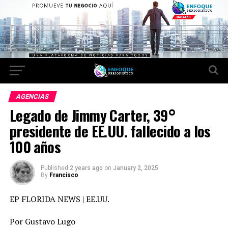
AGENCIAS
Legado de Jimmy Carter, 39°
presidente de EE.UU. fallecido a los
100 años
Published
2 years ago
on
January 2, 2025
By
Francisco
EP FLORIDA NEWS | EE.UU.
Por Gustavo Lugo