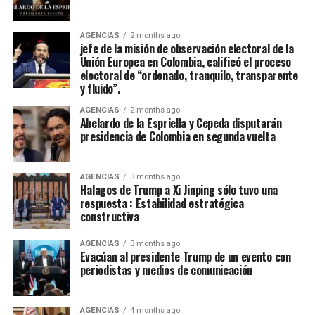
Jania Raquel Osorio Mejia, representante del
departamento de Cordoba, fue coronada como la nueva
embajadora Nacional del Folclor Colombiano
AGENCIAS
2 months ago
jefe de la misión de observación electoral de la
Unión Europea en Colombia, calificó el proceso
Con un balance muy positivo para la economía regional,
electoral de “ordenado, tranquilo, transparente
la alta afluencia de turistas, la gran ocupación hotelera y
y fluido”.
el comercio local fortalecieron la economía de la ciudad.
AGENCIAS
2 months ago
Abelardo de la Espriella y Cepeda disputarán
Enfoque Periodistico y “Florida News” , da sus
presidencia de Colombia en segunda vuelta
agradecimientos a la Gobernación Del tolima, La
Alcaldía de Ibagué, a Cristian Torres jefe de prensa y
AGENCIAS
3 months ago
comunicaciónes de la alcaldia, Mauricio Hernandez Cala
Halagos de Trump a Xi Jinping sólo tuvo una
secretario de cultura de Ibague y a todo ese gran grupo
respuesta : Estabilidad estratégica
constructiva
de trabajo en las diferentes áreas que con su
profesionalismo, dedicación y arduo trabajo mantienen
AGENCIAS
3 months ago
en alto el orgullo Ibaguereño.
Evacúan al presidente Trump de un evento con
periodistas y medios de comunicación
AGENCIAS
4 months ago