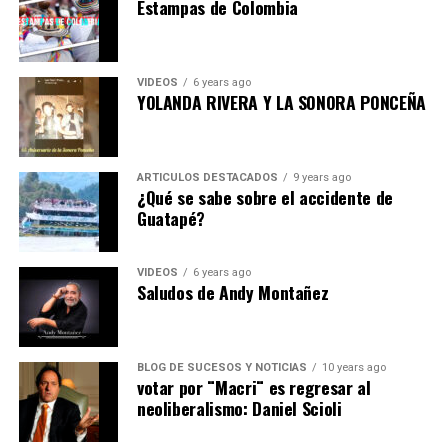
Estampas de Colombia
VIDEOS
6 years ago
YOLANDA RIVERA Y LA SONORA PONCEÑA
ARTICULOS DESTACADOS
9 years ago
¿Qué se sabe sobre el accidente de
Guatapé?
VIDEOS
6 years ago
Saludos de Andy Montañez
BLOG DE SUCESOS Y NOTICIAS
10 years ago
votar por ¨Macri¨ es regresar al
neoliberalismo: Daniel Scioli