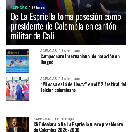
AGENCIAS
13 hours ago
De La Espriella toma posesión como
presidente de Colombia en cantón
militar de Cali
Maria Paula Gonzalez Lozano, representó a Ibagué en el
AGENCIAS
3 weeks ago
Campeonato internacional de natación en
52 Festival Folclórico Colombiano , fue elejida como
Ibagué
Embajadora Municipal del Folclor, representaba la
comuna 12 de la ciudad y obtuvo el titulo por su
carisma, dominio escenico e interpretación del baile
AGENCIAS
4 weeks ago
“Mi casa está de fiesta” en el 52 festival del
tradicional.
folclor colombiano
La Virreina Nacional del Folclor 2026, es Mariangel
Tumay Hernandez, representante del departamento del
Casanare fue elejida en la noche de coronación y
clausura del 52 Festival Del Folclor Colombiano.
AGENCIAS
1 month ago
CNE declara a De La Espriella nuevo presidente
de Colombia 2026-2030