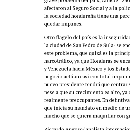
grave problema del país, caracteriza
afectaron al Seguro Social y a la poli
la sociedad hondureña tiene una perc
quedar impunes.
Otro flagelo del país es la insegurida
la ciudad de San Pedro de Sula- se en
este problema, que quizá es la princi
narcotráfico, ya que Honduras se encu
y Venezuela hacia México y los Estad
negocio actúan casi con total impuni
nuevo presidente tendrá que centrar 
pese a que su crecimiento es alto, ya
realmente preocupantes. En defintiv
que inicia su mandato en medio de una
mucho que se quiera maquillar con g
Riccardo Angoso/ analista internaci