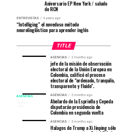
Aniversario EP New York / saludo
de RCN
ENTREVISTAS
6 years ago
“Intelliging” el novedoso método
neurolingüistico para aprender inglés
TITLE
AGENCIAS
2 months ago
“Mi
CNE
AGENCIAS
AGENCIAS
jefe de la misión de observación
4
1
electoral de la Unión Europea en
casa
declara
weeks
month
ago
ago
Colombia, calificó el proceso
está
a
electoral de “ordenado, tranquilo,
de
De
transparente y fluido”.
fiesta”
La
Campeonato
AGENCIAS
2 months ago
AGENCIAS
en
Espriella
EP
3
Abelardo de la Espriella y Cepeda
weeks
el
nuevo
disputarán presidencia de
NEW
ago
internacional
52
presidente
Colombia en segunda vuelta
YORK
festival
de
NEWS
de
AGENCIAS
3 months ago
del
Colombia
|
Halagos de Trump a Xi Jinping sólo