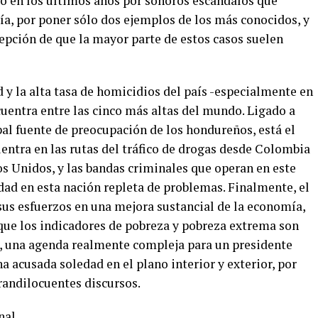
do en los últimos años por sonoros escándalos que
cía, por poner sólo dos ejemplos de los más conocidos, y
epción de que la mayor parte de estos casos suelen
d y la alta tasa de homicidios del país -especialmente en
cuentra entre las cinco más altas del mundo. Ligado a
pal fuente de preocupación de los hondureños, está el
entra en las rutas del tráfico de drogas desde Colombia
os Unidos, y las bandas criminales que operan en este
dad en esta nación repleta de problemas. Finalmente, el
sus esfuerzos en una mejora sustancial de la economía,
 que los indicadores de pobreza y pobreza extrema son
a, una agenda realmente compleja para un presidente
 acusada soledad en el plano interior y exterior, por
randilocuentes discursos.
onal