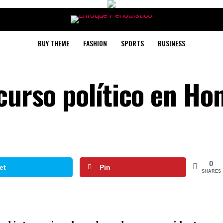
BUY THEME
FASHION
SPORTS
BUSINESS
 curso político en Ho
0
et
Pin
SHARES