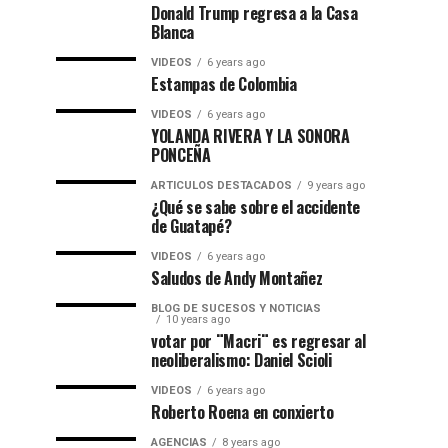
Donald Trump regresa a la Casa
Blanca
VIDEOS
6 years ago
Estampas de Colombia
VIDEOS
6 years ago
YOLANDA RIVERA Y LA SONORA
PONCEÑA
ARTICULOS DESTACADOS
9 years ago
¿Qué se sabe sobre el accidente
de Guatapé?
VIDEOS
6 years ago
Saludos de Andy Montañez
BLOG DE SUCESOS Y NOTICIAS
10 years ago
votar por ¨Macri¨ es regresar al
neoliberalismo: Daniel Scioli
VIDEOS
6 years ago
Roberto Roena en conxierto
AGENCIAS
8 years ago