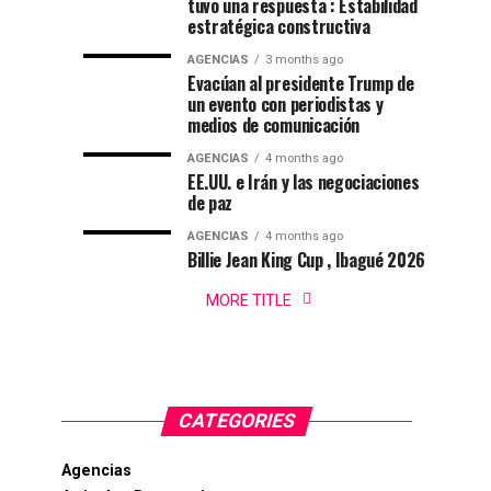
DEPORTES|
folclor
2026-
tuvo una respuesta : Estabilidad
natación
estratégica constructiva
Por
colombiano
2030
:
en
AGENCIAS
3 months ago
Gustavo
Evacúan al presidente Trump de
Lugo
un evento con periodistas y
Ibagué
|
medios de comunicación
Ibagué
AGENCIAS
4 months ago
Ibagué
EE.UU. e Irán y las negociaciones
celebró
de paz
el
AGENCIAS
4 months ago
Campeonato
Billie Jean King Cup , Ibagué 2026
Panamericano
de
MORE TITLE
Natación
PanAm...
CATEGORIES
Agencias