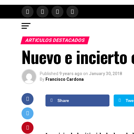
ARTICULOS DESTACADOS
Nuevo e incierto
Published
9 years ago
on
January 30, 2018
By
Francisco Cardona
Share
Twe