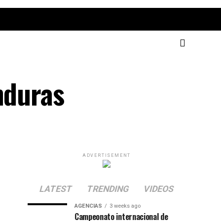
nduras
ADVERTISEMENT
LATEST
TRENDING
VIDEOS
AGENCIAS
3 weeks ago
Campeonato internacional de