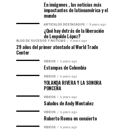
En imágenes , las noticias más
impactantes de latinoamérica y el
mundo
ARTICULOS DESTACADOS
9 years ago
¿Qué hay detrás de la liberación
de Leopoldo López?
BLOG DE SUCESOS Y NOTICIAS
4 years ago
29 años del primer atentado al World Trade
Center
VIDEOS
6 years ago
Estampas de Colombia
VIDEOS
6 years ago
YOLANDA RIVERA Y LA SONORA
PONCEÑA
VIDEOS
6 years ago
Saludos de Andy Montañez
VIDEOS
6 years ago
Roberto Roena en conxierto
VIDEOS
6 years ago