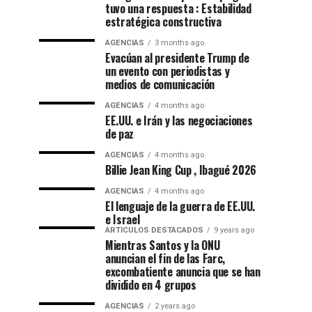
tuvo una respuesta : Estabilidad
estratégica constructiva
AGENCIAS
3 months ago
Evacúan al presidente Trump de
un evento con periodistas y
medios de comunicación
AGENCIAS
4 months ago
EE.UU. e Irán y las negociaciones
de paz
AGENCIAS
4 months ago
Billie Jean King Cup , Ibagué 2026
AGENCIAS
4 months ago
El lenguaje de la guerra de EE.UU.
e Israel
ARTICULOS DESTACADOS
9 years ago
Mientras Santos y la ONU
anuncian el fin de las Farc,
excombatiente anuncia que se han
dividido en 4 grupos
AGENCIAS
2 years ago