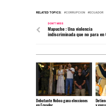
RELATED TOPICS:
CORRUPCION
ECUADOR
DON'T MISS
Mapuche : Una violencia
indiscriminada que no para en 
Debutante Noboa gana elecciones
Detien
en Ecuador
y exes