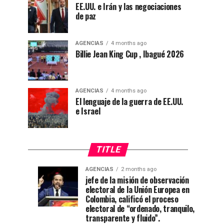
EE.UU. e Irán y las negociaciones
de paz
AGENCIAS
4 months ago
Billie Jean King Cup , Ibagué 2026
AGENCIAS
4 months ago
El lenguaje de la guerra de EE.UU.
e Israel
TITLE
AGENCIAS
2 months ago
“Mi
CNE
AGENCIAS
AGENCIAS
jefe de la misión de observación
4
1
electoral de la Unión Europea en
casa
declara
weeks
month
ago
ago
Colombia, calificó el proceso
está
a
electoral de “ordenado, tranquilo,
de
De
transparente y fluido”.