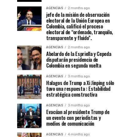
AGENCIAS
2 months ago
jefe de la misión de observación
electoral de la Unión Europea en
Colombia, calificó el proceso
electoral de “ordenado, tranquilo,
transparente y fluido”.
AGENCIAS
2 months ago
Abelardo de la Espriella y Cepeda
disputarán presidencia de
Colombia en segunda vuelta
AGENCIAS
3 months ago
Halagos de Trump a Xi Jinping sólo
tuvo una respuesta : Estabilidad
estratégica constructiva
AGENCIAS
3 months ago
Evacúan al presidente Trump de
un evento con periodistas y
medios de comunicación
AGENCIAS
4 months ago