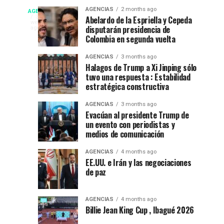
fiesta”
La
Campeonato
AGENCIAS
2 months ago
AGENCIAS
en
Espriella
EP
3
Abelardo de la Espriella y Cepeda
weeks
el
nuevo
disputarán presidencia de
NEW
ago
internacional
52
presidente
Colombia en segunda vuelta
YORK
festival
de
NEWS
de
AGENCIAS
3 months ago
del
Colombia
|
Halagos de Trump a Xi Jinping sólo
DEPORTES|
folclor
2026-
tuvo una respuesta : Estabilidad
natación
Por
colombiano
2030
estratégica constructiva
:
en
Gustavo
AGENCIAS
3 months ago
Evacúan al presidente Trump de
Lugo
Ibagué
un evento con periodistas y
|
medios de comunicación
Ibagué
Ibagué
AGENCIAS
4 months ago
celebró
EE.UU. e Irán y las negociaciones
de paz
el
Campeonato
Panamericano
AGENCIAS
4 months ago
de
Billie Jean King Cup , Ibagué 2026
Natación