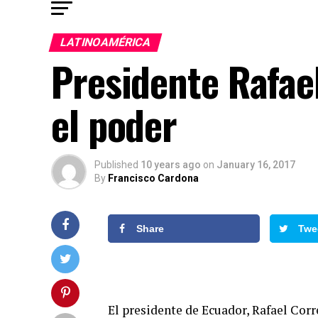
LATINOAMÉRICA
Presidente Rafae
el poder
Published
10 years ago
on
January 16, 2017
By
Francisco Cardona
Share
Twe
El presidente de Ecuador, Rafael Cor