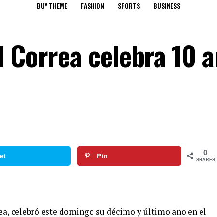
BUY THEME
FASHION
SPORTS
BUSINESS
l Correa celebra 10 
0
et
Pin
SHARES
rea, celebró este domingo su décimo y último año en el