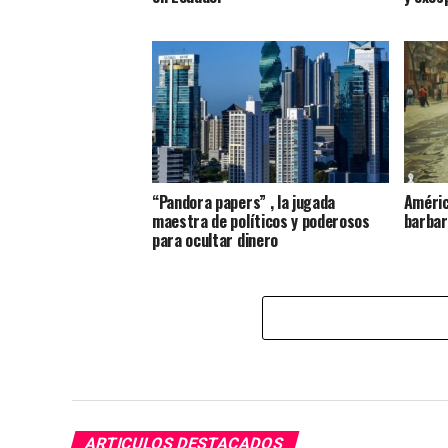
“Pandora papers” , la jugada
Améric
maestra de políticos y poderosos
barbar
para ocultar dinero
ARTICULOS DESTACADOS