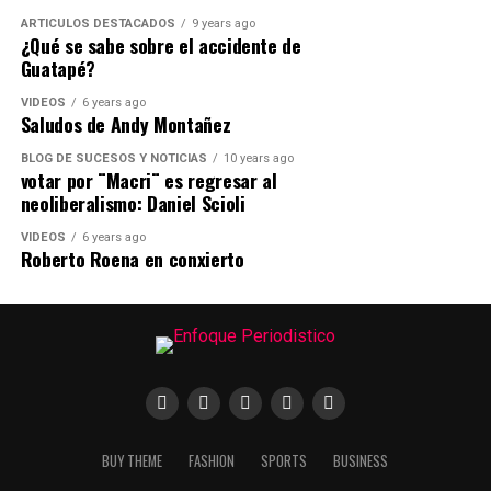
ARTICULOS DESTACADOS
9 years ago
¿Qué se sabe sobre el accidente de
Guatapé?
VIDEOS
6 years ago
Saludos de Andy Montañez
BLOG DE SUCESOS Y NOTICIAS
10 years ago
votar por ¨Macri¨ es regresar al
neoliberalismo: Daniel Scioli
VIDEOS
6 years ago
Roberto Roena en conxierto
BUY THEME
FASHION
SPORTS
BUSINESS