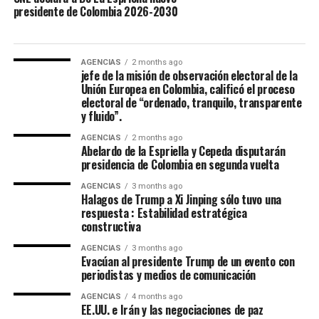
presidente de Colombia 2026-2030
de “unir esfuerzos”.
“El presidente electo gobernará en beneficio de todos
los colombianos, sin distinción alguna y sin importar
AGENCIAS
2 months ago
jefe de la misión de observación electoral de la
por quién hayan votado. Su propósito es trabajar por la
Unión Europea en Colombia, calificó el proceso
unidad nacional, con el pueblo y para el pueblo”,
electoral de “ordenado, tranquilo, transparente
puntualizó un comunicado de la oficina de prensa de de
y fluido”.
la Espriella. Reiteró que habrá garantías para la
AGENCIAS
2 months ago
oposición y las manifestaciones pacíficas, siempre que
Abelardo de la Espriella y Cepeda disputarán
sean dentro del marco de la Constitución y la ley. “La
presidencia de Colombia en segunda vuelta
campaña electoral ha terminado. Es momento de unir
AGENCIAS
3 months ago
esfuerzos alrededor de los grandes desafíos del país. Los
Halagos de Trump a Xi Jinping sólo tuvo una
respuesta : Estabilidad estratégica
verdaderos enemigos de Colombia son la delincuencia, la
constructiva
corrupción y todas aquellas estructuras que durante los
últimos años debilitaron la seguridad, la
AGENCIAS
3 months ago
Evacúan al presidente Trump de un evento con
institucionalidad y la confianza de los ciudadanos”,
periodistas y medios de comunicación
destacó el nuevo mandatario.
AGENCIAS
4 months ago
EE.UU. e Irán y las negociaciones de paz
Agencias.