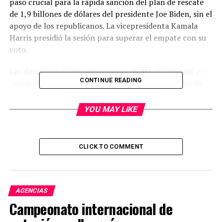
paso crucial para la rápida sanción del plan de rescate
de 1,9 billones de dólares del presidente Joe Biden, sin el
apoyo de los republicanos. La vicepresidenta Kamala
Harris presidió la sesión para superar el empate con su
voto.
Los demócratas aplaudieron cuando Harris anunció el
CONTINUE READING
resultado, 51-50 a favor de la resolución, alrededor de
las 5.30 de la madrugada. Durante la sesión, que duró
toda la noche, los senadores votaron sobre enmiendas
YOU MAY LIKE
que definirían los contornos de la ley de ayuda por el
COVID-19.
CLICK TO COMMENT
El proyecto regresa a la Cámara de Representantes, que
deberá aprobarlo nuevamente con los cambios
introducidos por el Senado. La sanción final dará inicio a
la fase siguiente de elaboración del proyecto, a cargo de
AGENCIAS
varias comisiones.
Campeonato internacional de