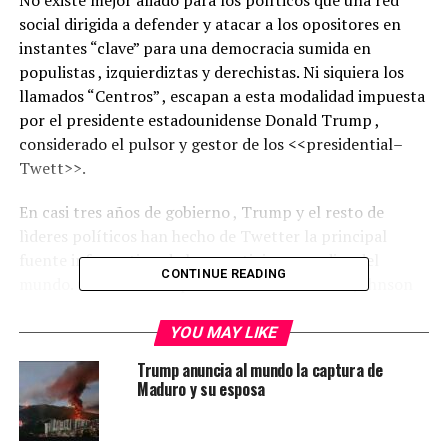
No existe mejor aliado para los políticos que una red
social dirigida a defender y atacar a los opositores en
instantes “clave” para una democracia sumida en
populistas , izquierdiztas y derechistas. Ni siquiera los
llamados “Centros” , escapan a esta modalidad impuesta
por el presidente estadounidense Donald Trump ,
considerado el pulsor y gestor de los <<presidential–
Twett>>.
En casi tres años de gobierno , Trump y el resto de
lìderes políticos han hecho de Twetter la principal
fuente informativa de los prestigiosos medios del
CONTINUE READING
mundo. Ocurre con el premier británico Boris Johnson
con el Brexit en Europa , con Bolsonaro en Brasil y en
gran medida por la “izquierda” en Colombia y ni que
YOU MAY LIKE
decir de Piñera y Moreno en Chile y Ecuador
Trump anuncia al mundo la captura de
respectivamente.
Maduro y su esposa
Es la “cloaca” de la gestión política mundial y , lo peor,