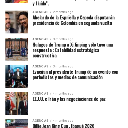
sincera de concertación”, afirmó Cepeda, que le reiteró a
y fluido”.
de la Espriella: “Hoy somos media Colombia contada en
AGENCIAS
2 months ago
las urnas. Somos una parte fundamental de la nación.
Abelardo de la Espriella y Cepeda disputarán
Somos una fuerza política, social y cultural presente en
presidencia de Colombia en segunda vuelta
cada rincón del país. Somos la fuerza serena del cambio
social y nadie podrá detenernos”.
AGENCIAS
3 months ago
Halagos de Trump a Xi Jinping sólo tuvo una
De la Espriella toma nota del mensaje de Cepeda:
respuesta : Estabilidad estratégica
constructiva
“Acabó la campaña”
AGENCIAS
3 months ago
El presidente electo de Colombia, Abelardo de la
Evacúan al presidente Trump de un evento con
Espriella, calificó de “positivo” el mensaje de
periodistas y medios de comunicación
reconocimiento a su victoria en las urnas hecho por el
senador Iván Cepeda, aseguró que “tomó nota” de su
AGENCIAS
4 months ago
mensaje, sostuvo que la campaña terminó y que era hora
EE.UU. e Irán y las negociaciones de paz
de “unir esfuerzos”.
“El presidente electo gobernará en beneficio de todos
los colombianos, sin distinción alguna y sin importar
AGENCIAS
4 months ago
Billie Jean King Cup , Ibagué 2026