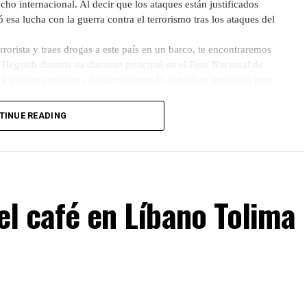
ho internacional. Al decir que los ataques están justificados
esa lucha con la guerra contra el terrorismo tras los ataques del
rorista y traes drogas a este país en un barco, te encontraremos
 Hegseth durante su discurso principal en el Foro Nacional de
 acciones militares decisivas como lo considere necesario para
país en la tierra dude de eso ni por un momento”, añadió.
TINUE READING
e la campaña a al menos 87 personas. Los legisladores han
ación legal, y si las fuerzas de Estados Unidos recibieron la
ensiva en septiembre, aun después de que el Pentágono supiera
del café en Líbano Tolima
e drogas con los terroristas de Al Qaeda, los expertos han
os y los esfuerzos para combatirlos.
és de que el gobierno de Trump publicara su nueva estrategia de
ropeos como débiles y busca reafirmar la dominancia de Estados