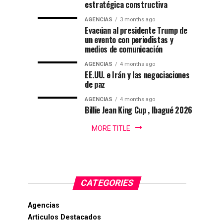
natación
estratégica constructiva
Por
colombiano
2030
:
en
AGENCIAS
3 months ago
Gustavo
Evacúan al presidente Trump de
Lugo
un evento con periodistas y
Ibagué
|
medios de comunicación
Ibagué
AGENCIAS
4 months ago
Ibagué
EE.UU. e Irán y las negociaciones
celebró
de paz
el
AGENCIAS
4 months ago
Campeonato
Billie Jean King Cup , Ibagué 2026
Panamericano
de
MORE TITLE
Natación
PanAm...
CATEGORIES
Agencias
Articulos Destacados