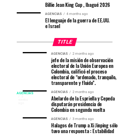
Billie Jean King Cup , Ibagué 2026
AGENCIAS
4 months ago
El lenguaje de la guerra de EE.UU.
e Israel
TITLE
AGENCIAS
2 months ago
“Mi
CNE
AGENCIAS
AGENCIAS
jefe de la misión de observación
4
1
electoral de la Unión Europea en
casa
declara
weeks
month
ago
ago
Colombia, calificó el proceso
está
a
electoral de “ordenado, tranquilo,
de
De
transparente y fluido”.
fiesta”
La
Campeonato
AGENCIAS
2 months ago
AGENCIAS
en
Espriella
EP
3
Abelardo de la Espriella y Cepeda
weeks
el
nuevo
disputarán presidencia de
NEW
ago
internacional
52
presidente
Colombia en segunda vuelta
YORK
festival
de
NEWS
de
AGENCIAS
3 months ago
del
Colombia
|
Halagos de Trump a Xi Jinping sólo
DEPORTES|
folclor
2026-
tuvo una respuesta : Estabilidad