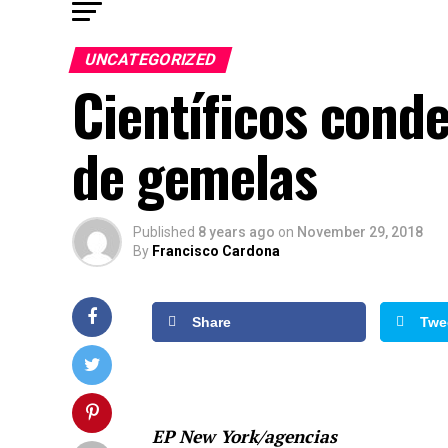
UNCATEGORIZED
Científicos cond
de gemelas
Published
8 years ago
on
November 29, 2018
By
Francisco Cardona
Share
Twe
EP New York/agencias