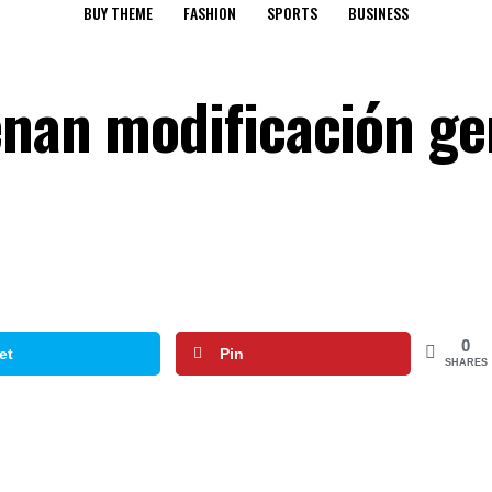
BUY THEME
FASHION
SPORTS
BUSINESS
enan modificación ge
0
et
Pin
SHARES