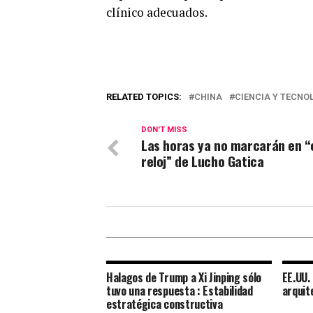
clínico adecuados.
RELATED TOPICS:
CHINA
CIENCIA Y TECNO
DON'T MISS
Las horas ya no marcarán en “
reloj” de Lucho Gatica
0
Halagos de Trump a Xi Jinping sólo
EE.UU. 
SHARES
tuvo una respuesta : Estabilidad
arquit
estratégica constructiva