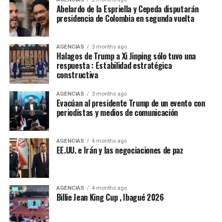
las urnas. Somos una parte fundamental de la nación.
Abelardo de la Espriella y Cepeda disputarán
Somos una fuerza política, social y cultural presente en
presidencia de Colombia en segunda vuelta
cada rincón del país. Somos la fuerza serena del cambio
social y nadie podrá detenernos”.
AGENCIAS
3 months ago
Halagos de Trump a Xi Jinping sólo tuvo una
De la Espriella toma nota del mensaje de Cepeda:
respuesta : Estabilidad estratégica
constructiva
“Acabó la campaña”
AGENCIAS
3 months ago
El presidente electo de Colombia, Abelardo de la
Evacúan al presidente Trump de un evento con
Espriella, calificó de “positivo” el mensaje de
periodistas y medios de comunicación
reconocimiento a su victoria en las urnas hecho por el
senador Iván Cepeda, aseguró que “tomó nota” de su
AGENCIAS
4 months ago
mensaje, sostuvo que la campaña terminó y que era hora
EE.UU. e Irán y las negociaciones de paz
de “unir esfuerzos”.
“El presidente electo gobernará en beneficio de todos
los colombianos, sin distinción alguna y sin importar
AGENCIAS
4 months ago
Billie Jean King Cup , Ibagué 2026
por quién hayan votado. Su propósito es trabajar por la
unidad nacional, con el pueblo y para el pueblo”,