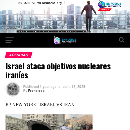
AGENCIAS
Israel ataca objetivos nucleares
iraníes
Published
1 year ago
on
June 13, 2025
By
Francisco
EP NEW YORK | ISRAEL VS IRAN