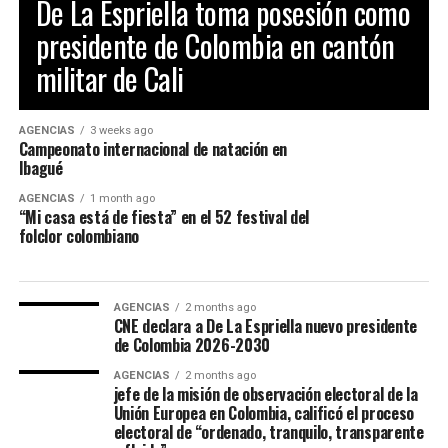
De La Espriella toma posesión como
agradecimientos a la Gobernación Del tolima, La
presidente de Colombia en cantón
Alcaldía de Ibagué, a Cristian Torres jefe de prensa y
comunicaciónes de la alcaldia, Mauricio Hernandez Cala
militar de Cali
secretario de cultura de Ibague y a todo ese gran grupo
de trabajo en las diferentes áreas que con su
profesionalismo, dedicación y arduo trabajo mantienen
AGENCIAS
3 weeks ago
Campeonato internacional de natación en
en alto el orgullo Ibaguereño.
Ibagué
AGENCIAS
1 month ago
“Mi casa está de fiesta” en el 52 festival del
folclor colombiano
AGENCIAS
2 months ago
CNE declara a De La Espriella nuevo presidente
de Colombia 2026-2030
AGENCIAS
2 months ago
jefe de la misión de observación electoral de la
Unión Europea en Colombia, calificó el proceso
electoral de “ordenado, tranquilo, transparente