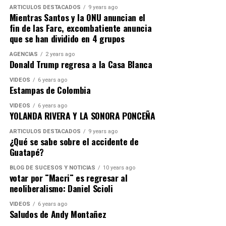
ARTICULOS DESTACADOS
9 years ago
Mientras Santos y la ONU anuncian el
fin de las Farc, excombatiente anuncia
que se han dividido en 4 grupos
AGENCIAS
2 years ago
Donald Trump regresa a la Casa Blanca
VIDEOS
6 years ago
Estampas de Colombia
VIDEOS
6 years ago
YOLANDA RIVERA Y LA SONORA PONCEÑA
ARTICULOS DESTACADOS
9 years ago
¿Qué se sabe sobre el accidente de
Guatapé?
BLOG DE SUCESOS Y NOTICIAS
10 years ago
votar por ¨Macri¨ es regresar al
neoliberalismo: Daniel Scioli
VIDEOS
6 years ago
Saludos de Andy Montañez