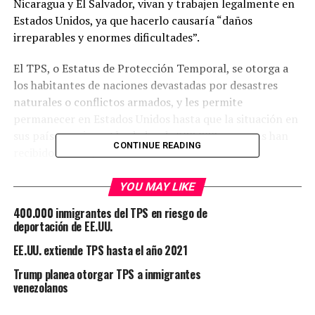
Nicaragua y El Salvador, vivan y trabajen legalmente en
Estados Unidos, ya que hacerlo causaría “daños
irreparables y enormes dificultades”.
El TPS, o Estatus de Protección Temporal, se otorga a
los habitantes de naciones devastadas por desastres
naturales o conflictos armados, y les permite
permanecer en Estados Unidos hasta que la situación en
sus países mejore. Alrededor de 300.000 personas han
CONTINUE READING
recibido dichas protecciones.
El juez federal Edward Chen emitió su interdicto contra la
YOU MAY LIKE
decisión del gobierno de rescindir el TPS para los
400.000 inmigrantes del TPS en riesgo de
ciudadanos de Sudán, Nicaragua, Haití y El Salvador.
deportación de EE.UU.
El fallo dice que el gobierno no demostró el daño de
EE.UU. extiende TPS hasta el año 2021
mantener el programa de 20 años de antigüedad, y que
los demandantes establecieron que deportar a dichos
Trump planea otorgar TPS a inmigrantes
inmigrantes podría perjudicar la economía local y
venezolanos
nacional.