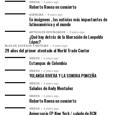
embajadora municipal del folclor 2026, la muestra
VIDEOS
6 years ago
Bronce:19 medallas
Roberto Roena en conxierto
folclórica de las candidatas del encuentro
departamental del folclor, la elección y coronacion de la
AGENCIAS
8 years ago
Las piscinas olímpicas Hernando Arbeláez Jiménez,
En imágenes , las noticias más impactantes de
embajadora departamental 2026-2027, y la gala de
ubicadas en la Unidad Deportiva de la Calle 42, se
latinoamérica y el mundo
coronación encuentro nacional, con el concierto del
construyeron originalmente a finales de los años 70
artista invitado Felipe Pelaez, y otros eventos más se
ARTICULOS DESTACADOS
9 years ago
para los Juegos Nacionales de 1970.
¿Qué hay detrás de la liberación de Leopoldo
ralizaron en la Concha Acustica Garzon y Collazos.
López?
BLOG DE SUCESOS Y NOTICIAS
4 years ago
29 años del primer atentado al World Trade Center
VIDEOS
6 years ago
Estampas de Colombia
VIDEOS
6 years ago
YOLANDA RIVERA Y LA SONORA PONCEÑA
VIDEOS
6 years ago
Saludos de Andy Montañez
VIDEOS
6 years ago
Roberto Roena en conxierto
Maria Paula Gonzalez Lozano, representó a Ibagué en el
VIDEOS
6 years ago
Aniversario EP New York / saludo de RCN
52 Festival Folclórico Colombiano , fue elejida como