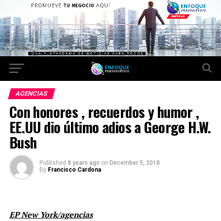
AGENCIAS
Con honores , recuerdos y humor ,
EE.UU dio último adios a George H.W.
Bush
Published
8 years ago
on
December 5, 2018
By
Francisco Cardona
EP New York/agencias