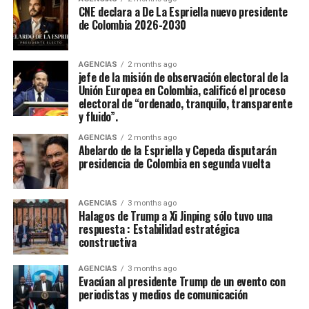
clausura del 52 Festival Del Folclor Colombiano.
CNE declara a De La Espriella nuevo presidente
de Colombia 2026-2030
Jania Raquel Osorio Mejia, representante del
departamento de Cordoba, fue coronada como la nueva
embajadora Nacional del Folclor Colombiano
AGENCIAS
2 months ago
jefe de la misión de observación electoral de la
Unión Europea en Colombia, calificó el proceso
Con un balance muy positivo para la economía regional,
electoral de “ordenado, tranquilo, transparente
la alta afluencia de turistas, la gran ocupación hotelera y
y fluido”.
el comercio local fortalecieron la economía de la ciudad.
AGENCIAS
2 months ago
Abelardo de la Espriella y Cepeda disputarán
Enfoque Periodistico y “Florida News” , da sus
presidencia de Colombia en segunda vuelta
agradecimientos a la Gobernación Del tolima, La
Alcaldía de Ibagué, a Cristian Torres jefe de prensa y
AGENCIAS
3 months ago
comunicaciónes de la alcaldia, Mauricio Hernandez Cala
Halagos de Trump a Xi Jinping sólo tuvo una
secretario de cultura de Ibague y a todo ese gran grupo
respuesta : Estabilidad estratégica
constructiva
de trabajo en las diferentes áreas que con su
profesionalismo, dedicación y arduo trabajo mantienen
AGENCIAS
3 months ago
en alto el orgullo Ibaguereño.
Evacúan al presidente Trump de un evento con
periodistas y medios de comunicación