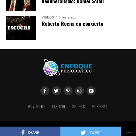
neoliberalismo: Daniel Scioli
VIDEOS
6 years ago
Roberto Roena en conxierto
BUY THEME
FASHION
SPORTS
BUSINESS
Copyright © 2020 Enfoque Periodístico. Created by Conectya.
SHARE
TWEET