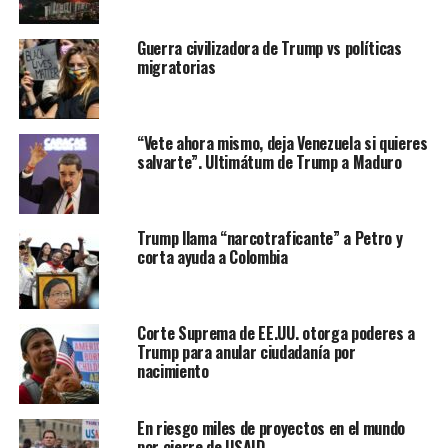
distinguida. ¡Se lo extrañará!”, tuiteó el presidente
Donald Trump antes de la ceremonia.
Guerra civilizadora de Trump vs políticas
migratorias
“Vete ahora mismo, deja Venezuela si quieres
salvarte”. Ultimátum de Trump a Maduro
Trump llama “narcotraficante” a Petro y
corta ayuda a Colombia
Corte Suprema de EE.UU. otorga poderes a
Trump para anular ciudadanía por
nacimiento
(I a D): El presidente de Estados Unidos, Donald Trump,
la primera dama Melania Trump; y los exmandantarios
Barack Obama y Michelle Obama; Bill Clinton y Hillary
En riesgo miles de proyectos en el mundo
por cierre de USAID
Clinton; Jimmy Carter y Rosalynn Carter asisten al