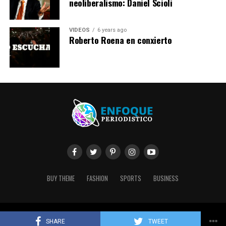
neoliberalismo: Daniel Scioli
VIDEOS
6 years ago
Roberto Roena en conxierto
BUY THEME
FASHION
SPORTS
BUSINESS
Copyright © 2020 Enfoque Periodístico. Created by Conectya.
SHARE
TWEET