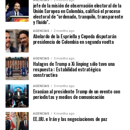
AGENCIAS
2 months ago
jefe de la misión de observación electoral de la
acuerdos sobre la base del respeto mutuo y del interés
Unión Europea en Colombia, calificó el proceso
general, encontrarán en nosotros una disposición
electoral de “ordenado, tranquilo, transparente
sincera de concertación”, afirmó Cepeda, que le reiteró a
y fluido”.
de la Espriella: “Hoy somos media Colombia contada en
AGENCIAS
2 months ago
las urnas. Somos una parte fundamental de la nación.
Abelardo de la Espriella y Cepeda disputarán
Somos una fuerza política, social y cultural presente en
presidencia de Colombia en segunda vuelta
cada rincón del país. Somos la fuerza serena del cambio
social y nadie podrá detenernos”.
AGENCIAS
3 months ago
Halagos de Trump a Xi Jinping sólo tuvo una
De la Espriella toma nota del mensaje de Cepeda:
respuesta : Estabilidad estratégica
constructiva
“Acabó la campaña”
AGENCIAS
3 months ago
El presidente electo de Colombia, Abelardo de la
Evacúan al presidente Trump de un evento con
Espriella, calificó de “positivo” el mensaje de
periodistas y medios de comunicación
reconocimiento a su victoria en las urnas hecho por el
senador Iván Cepeda, aseguró que “tomó nota” de su
AGENCIAS
4 months ago
mensaje, sostuvo que la campaña terminó y que era hora
EE.UU. e Irán y las negociaciones de paz
de “unir esfuerzos”.