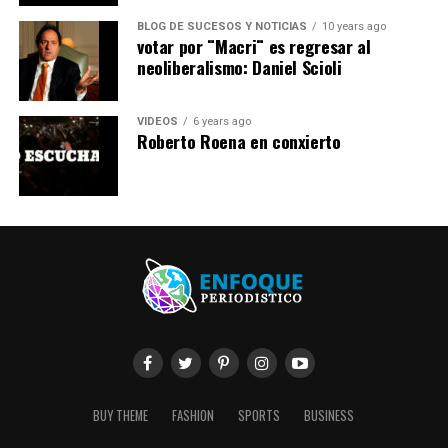
BLOG DE SUCESOS Y NOTICIAS
10 years ago
votar por ¨Macri¨ es regresar al
neoliberalismo: Daniel Scioli
VIDEOS
6 years ago
Roberto Roena en conxierto
BUY THEME
FASHION
SPORTS
BUSINESS