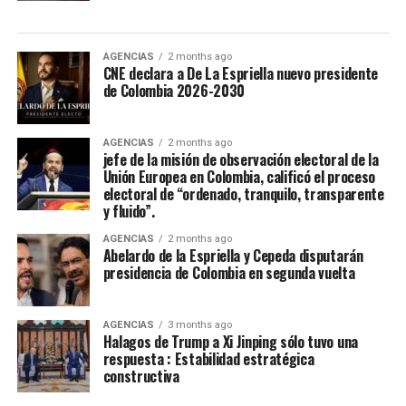
en la depredación. “Si de la Espriella y el nuevo gobierno
deciden recorrer el camino del diálogo, de la sensatez y
del entendimiento nacional, si optan por construir
AGENCIAS
2 months ago
CNE declara a De La Espriella nuevo presidente
acuerdos sobre la base del respeto mutuo y del interés
de Colombia 2026-2030
general, encontrarán en nosotros una disposición
sincera de concertación”, afirmó Cepeda, que le reiteró a
de la Espriella: “Hoy somos media Colombia contada en
AGENCIAS
2 months ago
jefe de la misión de observación electoral de la
las urnas. Somos una parte fundamental de la nación.
Unión Europea en Colombia, calificó el proceso
Somos una fuerza política, social y cultural presente en
electoral de “ordenado, tranquilo, transparente
cada rincón del país. Somos la fuerza serena del cambio
y fluido”.
social y nadie podrá detenernos”.
AGENCIAS
2 months ago
Abelardo de la Espriella y Cepeda disputarán
De la Espriella toma nota del mensaje de Cepeda:
presidencia de Colombia en segunda vuelta
“Acabó la campaña”
AGENCIAS
3 months ago
El presidente electo de Colombia, Abelardo de la
Halagos de Trump a Xi Jinping sólo tuvo una
Espriella, calificó de “positivo” el mensaje de
respuesta : Estabilidad estratégica
reconocimiento a su victoria en las urnas hecho por el
constructiva
senador Iván Cepeda, aseguró que “tomó nota” de su