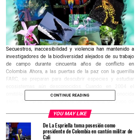
Secuestros, inaccesibilidad y violencia han mantenido a
investigadores de la biodiversidad alejados de su trabajo
de campo durante cincuenta años de conflicto en
Colombia. Ahora, a las puertas de la paz con la guerrilla
FARC, se preparan para descubrir especies y estudiar
ecosistemas aún desconocidos.
Cuando en 2004 el
ornitólogo Diego Alarcón partió a explorar la desconocida
CONTINUE READING
sierra del Perijá, en el noreste de Colombia, un grupo de
guerrilleros del frente 41 de las FARC (Fuerzas Armadas
YOU MAY LIKE
Revolucionarias de Colombia, comunistas) lo secuestró
junto a otro biólogo y un guía local.
Durante su cautiverio,
De La Espriella toma posesión como
presidente de Colombia en cantón militar de
que duró tres meses, caminó cientos de kilómetros y vio
Cali
muchas especies de aves desconocidas. Tomaba apuntes