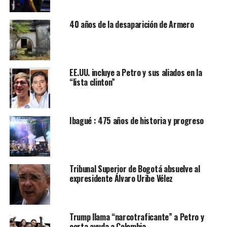
a escondidas de los rebeldes en papelitos para armar
cigarrillos que aún guarda.
40 años de la desaparición de Armero
Pese a estar secuestrado, “nunca paró de hacer su labor
de biólogo”, explica a la AFP Lina Tono, autora de la tesis
“Animalario de la guerra y la paz en Colombia”, que
incluye la historia de Alarcón.
A Brigitte Baptiste,
EE.UU. incluye a Petro y sus aliados en la
“lista clinton”
bióloga y directora del Instituto Humboldt, centro de
investigación en biodiversidad de Colombia, le tocó huir
cuando durante una investigación cerca del río Inírida
Ibagué : 475 años de historia y progreso
(Amazonía), se acercó sin saberlo a un laboratorio de
cocaína oculto en la selva. “Nos sacaron a plomo, como
dicen en Colombia”, cuenta.
Peor suerte tuvieron dos estudiantes de biología e
Tribunal Superior de Bogotá absuelve al
expresidente Álvaro Uribe Vélez
ingeniería ambiental, Margarita Gómez y Mateo
Matamala, asesinados en 2011 por una banda criminal
en los bosques de San Bernardo del Viento (norte)
cuando registraban los manglares de la zona.
Trump llama “narcotraficante” a Petro y
corta ayuda a Colombia