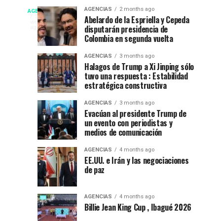
fiesta”
La
Campeonato
AGENCIAS
2 months ago
AGENCIAS
en
Espriella
EP
3
Abelardo de la Espriella y Cepeda
weeks
el
nuevo
disputarán presidencia de
NEW
ago
internacional
52
presidente
Colombia en segunda vuelta
YORK
festival
de
NEWS
de
AGENCIAS
3 months ago
del
Colombia
|
Halagos de Trump a Xi Jinping sólo
DEPORTES|
folclor
2026-
tuvo una respuesta : Estabilidad
natación
Por
colombiano
2030
estratégica constructiva
:
en
Gustavo
AGENCIAS
3 months ago
Evacúan al presidente Trump de
Lugo
Ibagué
un evento con periodistas y
|
medios de comunicación
Ibagué
Ibagué
AGENCIAS
4 months ago
celebró
EE.UU. e Irán y las negociaciones
de paz
el
Campeonato
Panamericano
AGENCIAS
4 months ago
de
Billie Jean King Cup , Ibagué 2026
Natación