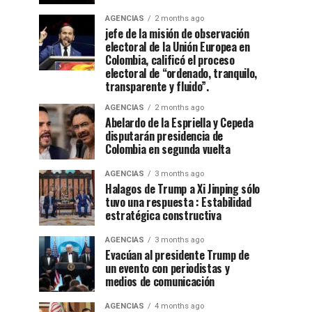
AGENCIAS
2 months ago
jefe de la misión de observación
electoral de la Unión Europea en
Colombia, calificó el proceso
electoral de “ordenado, tranquilo,
transparente y fluido”.
AGENCIAS
2 months ago
Abelardo de la Espriella y Cepeda
disputarán presidencia de
Colombia en segunda vuelta
AGENCIAS
3 months ago
Halagos de Trump a Xi Jinping sólo
tuvo una respuesta : Estabilidad
estratégica constructiva
AGENCIAS
3 months ago
Evacúan al presidente Trump de
un evento con periodistas y
medios de comunicación
AGENCIAS
4 months ago