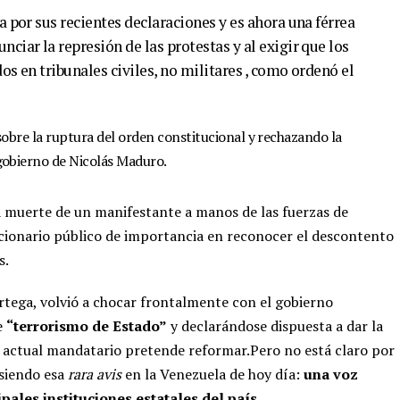
 por sus recientes declaraciones y es ahora una férrea
iar la represión de las protestas y al exigir que los
s en tribunales civiles, no militares , como ordenó el
obre la ruptura del orden constitucional y rechazando la
obierno de Nicolás Maduro.
 muerte de un manifestante a manos de las fuerzas de
ncionario público de importancia en reconocer el descontento
s.
Ortega, volvió a chocar frontalmente con el gobierno
e
“terrorismo de Estado”
y declarándose dispuesta a dar la
l actual mandatario pretende reformar.Pero no está claro por
siendo esa
rara avis
en la Venezuela de hoy día:
una voz
ipales instituciones estatales del país
.