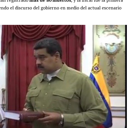
 han registrado
más de 80 muerto
s
, y la fiscal fue la primera
iendo el discurso del gobierno en medio del actual escenario