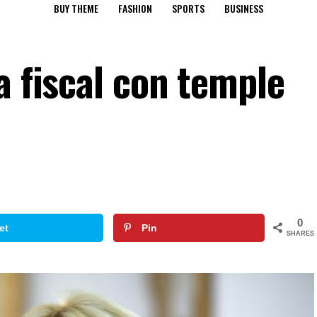
BUY THEME
FASHION
SPORTS
BUSINESS
a fiscal con temple
0
et
Pin
SHARES