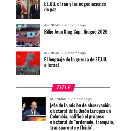
EE.UU. e Irán y las negociaciones
de paz
AGENCIAS
4 months ago
Billie Jean King Cup , Ibagué 2026
AGENCIAS
4 months ago
El lenguaje de la guerra de EE.UU.
e Israel
TITLE
AGENCIAS
2 months ago
“Mi
CNE
AGENCIAS
AGENCIAS
jefe de la misión de observación
4
1
electoral de la Unión Europea en
casa
declara
weeks
month
ago
ago
Colombia, calificó el proceso
está
a
electoral de “ordenado, tranquilo,
de
De
transparente y fluido”.