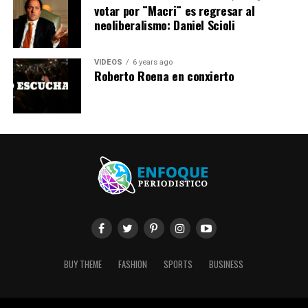
votar por ¨Macri¨ es regresar al
neoliberalismo: Daniel Scioli
VIDEOS
6 years ago
Roberto Roena en conxierto
BUY THEME
FASHION
SPORTS
BUSINESS