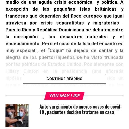
medio de una aguda crisis económica y política. A
excepción de las pequeñas islas británicas y
francesas que dependen del fisco europeo que igual
atraviesa por crisis separatistas y migratorias ,
Puerto Rico y República Dominicana se debaten entre
la corrupción , los desastres naturales y el
endeudamiento. Pero el caso de la Isla del encanto es
muy especial , el “Coqui” ha dejado de cantar y la
alegría de los puertorriqueños se ha visto truncada
por las políticas de Estados Unidos. Posiblemente con
Hillary Clinton en la presidencia (una añorada
hipótesis que aún se contempla) hubiese sido un
CONTINUE READING
tanque de oxigeno para saldar las cuentas de los
acreedores que hoy tienen entre las cuerdas la salud
YOU MAY LIKE
, la educación y básicamente las empresas que
sustentaban el poco empleo de la empresa privada.
Ante surgimiento de nuevos casos de covid-
19 , pacientes deciden tratarse en casa
Pero como los hubiera y hubiese sólo existen en la
conjugación verbal y el diccionario , lo poco y casi