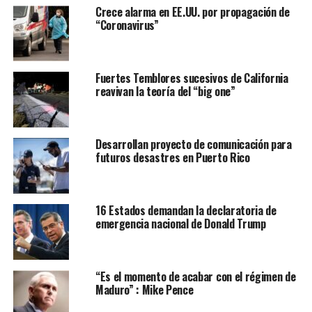
Crece alarma en EE.UU. por propagación de
nada que habia , como la compañía de electricidad y
“Coronavirus”
los sitios turísticos han sido barridos primero ,
parcialmente por Irma y ahora María que se ha llevado
la poca esperanza de los isleños. Como quien dice al
Fuertes Temblores sucesivos de California
caído , caele. Es como si la naturaleza se “hubiera”
reavivan la teoría del “big one”
empeñado y confabulado con la escasa ayuda y los
pocos deseos de las políticas de Trump. Y es que del
magnate solo salen regaños y malos recuerdos de
Desarrollan proyecto de comunicación para
administraciones pasadas. Él , (Trump) sabe mejor
futuros desastres en Puerto Rico
que nadie que un proyecto de inversión sacaría a
Puerto Rico del abismo. Pero sus prioridades van en
contravía a la necesidades de los países de América
16 Estados demandan la declaratoria de
Latina.
emergencia nacional de Donald Trump
“Es el momento de acabar con el régimen de
Maduro” : Mike Pence