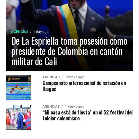
construyeron originalmente a finales de los años 70
para los Juegos Nacionales de 1970.
AGENCIAS
1 day ago
De La Espriella toma posesión como
presidente de Colombia en cantón
militar de Cali
Maria Paula Gonzalez Lozano, representó a Ibagué en el
AGENCIAS
3 weeks ago
Campeonato internacional de natación en
52 Festival Folclórico Colombiano , fue elejida como
Ibagué
Embajadora Municipal del Folclor, representaba la
comuna 12 de la ciudad y obtuvo el titulo por su
carisma, dominio escenico e interpretación del baile
AGENCIAS
4 weeks ago
“Mi casa está de fiesta” en el 52 festival del
tradicional.
folclor colombiano
La Virreina Nacional del Folclor 2026, es Mariangel
Tumay Hernandez, representante del departamento del