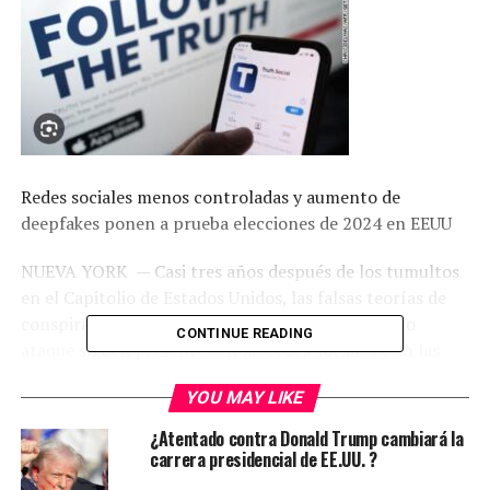
Redes sociales menos controladas y aumento de
deepfakes ponen a prueba elecciones de 2024 en EEUU
NUEVA YORK — Casi tres años después de los tumultos
en el Capitolio de Estados Unidos, las falsas teorías de
conspiración electoral que impulsaron el violento
CONTINUE READING
ataque siguen presentes en las redes sociales y en las
noticias televisivas: maletas llenas de papeletas,
YOU MAY LIKE
papeletas desechadas a altas horas de la noche,
personas fallecidas que votan.
¿Atentado contra Donald Trump cambiará la
carrera presidencial de EE.UU. ?
Los expertos advierten que probablemente será peor en