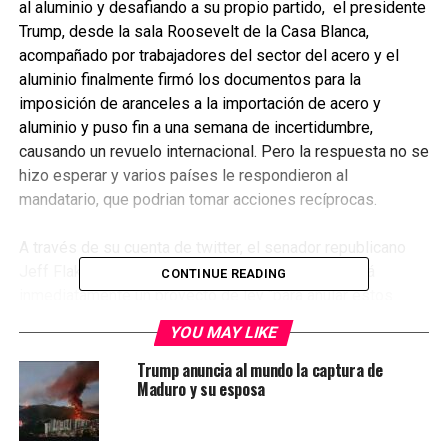
al aluminio y desafiando a su propio partido, el presidente
Trump, desde la sala Roosevelt de la Casa Blanca,
acompañado por trabajadores del sector del acero y el
aluminio finalmente firmó los documentos para la
imposición de aranceles a la importación de acero y
aluminio y puso fin a una semana de incertidumbre,
causando un revuelo internacional. Pero la respuesta no se
hizo esperar y varios países le respondieron al
mandatario, que podrian tomar acciones recíprocas.
A través de su cuenta de twitter, el senador republicano
Jeff Flake ha informado que redactará e introducirá
CONTINUE READING
inmediatamente un proyecto de ley “para anular estos
aranceles”, e instó a sus colegas “a que lo aprueben antes
YOU MAY LIKE
de que este ejercicio de proteccionismo cause más daño
a la economía”.
Trump anuncia al mundo la captura de
Maduro y su esposa
Mexico y Canadá quedarán exentos cuando la medida
entre en vigor dentro de 15 dias, pero no todo lo que briila