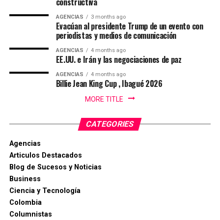
constructiva
acuerdos sobre la base del respeto mutuo y del interés
AGENCIAS
3 months ago
general, encontrarán en nosotros una disposición
Evacúan al presidente Trump de un evento con
sincera de concertación”, afirmó Cepeda, que le reiteró a
periodistas y medios de comunicación
de la Espriella: “Hoy somos media Colombia contada en
AGENCIAS
4 months ago
las urnas. Somos una parte fundamental de la nación.
EE.UU. e Irán y las negociaciones de paz
Somos una fuerza política, social y cultural presente en
AGENCIAS
4 months ago
cada rincón del país. Somos la fuerza serena del cambio
Billie Jean King Cup , Ibagué 2026
social y nadie podrá detenernos”.
MORE TITLE
De la Espriella toma nota del mensaje de Cepeda:
CATEGORIES
“Acabó la campaña”
Agencias
El presidente electo de Colombia, Abelardo de la
Articulos Destacados
Espriella, calificó de “positivo” el mensaje de
Blog de Sucesos y Noticias
reconocimiento a su victoria en las urnas hecho por el
Business
senador Iván Cepeda, aseguró que “tomó nota” de su
Ciencia y Tecnología
mensaje, sostuvo que la campaña terminó y que era hora
Colombia
de “unir esfuerzos”.
Columnistas