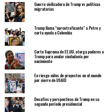
Guerra civilizadora de Trump vs políticas
es oro y la exclusión podría finalizar si las
migratorias
renegociaciones del Tratado de Libre Comercio de
América del Norte (TLCAN), por sus siglas en ingles, se
estanquen.
Trump llama “narcotraficante” a Petro y
corta ayuda a Colombia
Para el resto de los países afectados por la imposición
de aranceles y la política económica aplicada por la Casa
Blanca, según la nota, estos paises están invitados a
Corte Suprema de EE.UU. otorga poderes a
negociar con Washington las exclusiones de las nuevas
Trump para anular ciudadanía por
tarifas.
nacimiento
REVUELO INTERNACIONAL
En riesgo miles de proyectos en el mundo
por cierre de USAID
Roberto Acevedo, director de la Organización Mundial de
Comercio, advirtió que el mundo esta en riesgo de una
guerra comercial con las medidas que pretende imponer el
Desafíos y perspectivas de Trump en su
presidente Trump.
segundo período presidencial
Desde el Fondo Monetario Internacional (FMI) por sus