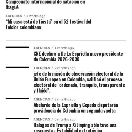
Campeonato internacional de natación en
Ibagué
AGENCIAS
4 weeks ago
Maria Paula Gonzalez Lozano, representó a Ibagué en el
“Mi casa está de fiesta” en el 52 festival del
52 Festival Folclórico Colombiano , fue elejida como
folclor colombiano
Embajadora Municipal del Folclor, representaba la
comuna 12 de la ciudad y obtuvo el titulo por su
carisma, dominio escenico e interpretación del baile
AGENCIAS
1 month ago
CNE declara a De La Espriella nuevo presidente
tradicional.
de Colombia 2026-2030
La Virreina Nacional del Folclor 2026, es Mariangel
AGENCIAS
2 months ago
jefe de la misión de observación electoral de la
Tumay Hernandez, representante del departamento del
Unión Europea en Colombia, calificó el proceso
Casanare fue elejida en la noche de coronación y
electoral de “ordenado, tranquilo, transparente
clausura del 52 Festival Del Folclor Colombiano.
y fluido”.
AGENCIAS
2 months ago
Jania Raquel Osorio Mejia, representante del
Abelardo de la Espriella y Cepeda disputarán
departamento de Cordoba, fue coronada como la nueva
presidencia de Colombia en segunda vuelta
embajadora Nacional del Folclor Colombiano
AGENCIAS
3 months ago
Halagos de Trump a Xi Jinping sólo tuvo una
Con un balance muy positivo para la economía regional,
respuesta : Estabilidad estratégica