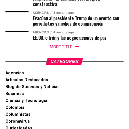
constructiva
la alta afluencia de turistas, la gran ocupación hotelera y
el comercio local fortalecieron la economía de la ciudad.
AGENCIAS
3 months ago
Evacúan al presidente Trump de un evento con
periodistas y medios de comunicación
Enfoque Periodistico y “Florida News” , da sus
agradecimientos a la Gobernación Del tolima, La
AGENCIAS
4 months ago
Alcaldía de Ibagué, a Cristian Torres jefe de prensa y
EE.UU. e Irán y las negociaciones de paz
comunicaciónes de la alcaldia, Mauricio Hernandez Cala
MORE TITLE
secretario de cultura de Ibague y a todo ese gran grupo
de trabajo en las diferentes áreas que con su
CATEGORIES
profesionalismo, dedicación y arduo trabajo mantienen
en alto el orgullo Ibaguereño.
Agencias
Articulos Destacados
Blog de Sucesos y Noticias
Business
Ciencia y Tecnología
Colombia
Columnistas
Coronavirus
Curiosidades