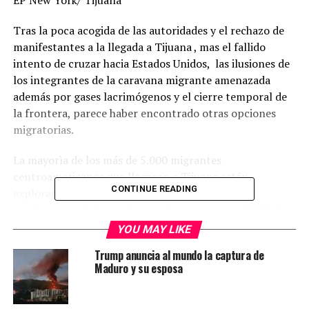
EP New York/ Tijuana
Tras la poca acogida de las autoridades y el rechazo de
manifestantes a la llegada a Tijuana , mas el fallido
intento de cruzar hacia Estados Unidos, las ilusiones de
los integrantes de la caravana migrante amenazada
además por gases lacrimógenos y el cierre temporal de
la frontera, parece haber encontrado otras opciones
migratorias.
La mayorìa de los más de 5.000 migrantes
centroamericanos que llegaron a Tijuana están
CONTINUE READING
explorando con urgencia otras opciones ante el
creciente sentimiento de que tienen pocas posibilidades
de cruzar la frontera de forma ilegal.
YOU MAY LIKE
Trump anuncia al mundo la captura de
El lunes, luego de que agentes estadounidenses lanzaron
Maduro y su esposa
gases lacrimógenos hacia México contra un grupo de
ilegales que habían logrado escalar el muro fronterizo,
varios líderes de la caravana , evaluaron otras instancias