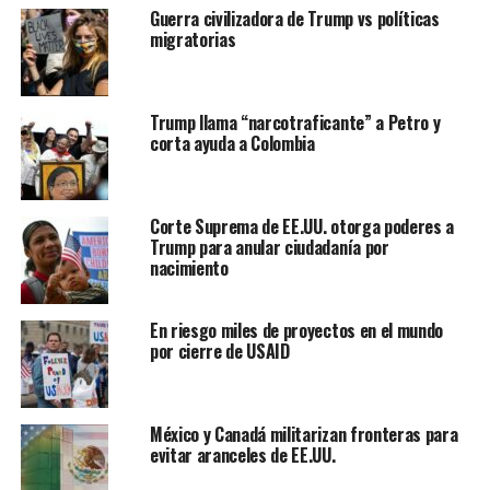
Guerra civilizadora de Trump vs políticas
a pedido de las autoridades migratorias de México.
migratorias
Tanto los enfrentamientos como la respuesta oficial
han sido catastróficas para las oportunidades de llegar a
Trump llama “narcotraficante” a Petro y
Estados Unidos , manifesta la mayoría de migranres.
corta ayuda a Colombia
Una fila
esperaba en
el exterior
Corte Suprema de EE.UU. otorga poderes a
Trump para anular ciudadanía por
de una
nacimiento
caseta en un
En riesgo miles de proyectos en el mundo
por cierre de USAID
asentamiento de tiendas de campaña levantado por la
Organización Internacional para las Migraciones, donde
México y Canadá militarizan fronteras para
funcionarios ofrecían asistencia a quienes querían
evitar aranceles de EE.UU.
regresar a sus países de origen.