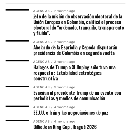
y su campaña seguirán.
AGENCIAS
2 months ago
jefe de la misión de observación electoral de la
El senador devenido desde ahora en el jefe de la
Unión Europea en Colombia, calificó el proceso
oposición anunció que hará un recorrido por el país
electoral de “ordenado, tranquilo, transparente
para aunar esfuerzos en las regiones en defensa del
y fluido”.
medioambiente, los logros sociales, el respeto por los
AGENCIAS
2 months ago
trabajadores y en contra de un modelo político basado
Abelardo de la Espriella y Cepeda disputarán
en la depredación. “Si de la Espriella y el nuevo gobierno
presidencia de Colombia en segunda vuelta
deciden recorrer el camino del diálogo, de la sensatez y
AGENCIAS
3 months ago
del entendimiento nacional, si optan por construir
Halagos de Trump a Xi Jinping sólo tuvo una
respuesta : Estabilidad estratégica
acuerdos sobre la base del respeto mutuo y del interés
constructiva
general, encontrarán en nosotros una disposición
sincera de concertación”, afirmó Cepeda, que le reiteró a
AGENCIAS
3 months ago
Evacúan al presidente Trump de un evento con
de la Espriella: “Hoy somos media Colombia contada en
periodistas y medios de comunicación
las urnas. Somos una parte fundamental de la nación.
Somos una fuerza política, social y cultural presente en
AGENCIAS
4 months ago
EE.UU. e Irán y las negociaciones de paz
cada rincón del país. Somos la fuerza serena del cambio
social y nadie podrá detenernos”.
AGENCIAS
4 months ago
Billie Jean King Cup , Ibagué 2026