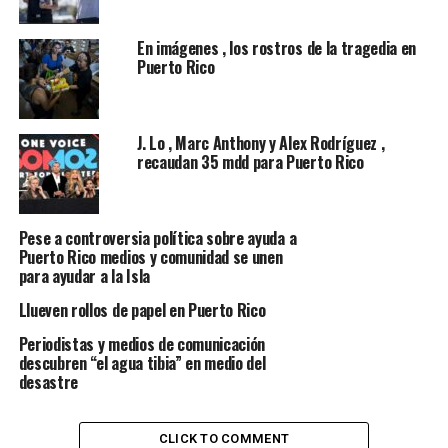
En imágenes , los rostros de la tragedia en
Puerto Rico
J. Lo , Marc Anthony y Alex Rodríguez ,
recaudan 35 mdd para Puerto Rico
Pese a controversia política sobre ayuda a
Puerto Rico medios y comunidad se unen
para ayudar a la Isla
Los puertorriqueños sobreviven y se las ingenian como
Llueven rollos de papel en Puerto Rico
pueden en medio de una ola de calor y humedad
Periodistas y medios de comunicación
insoportables. Denuncian que son muchos días que casi
descubren “el agua tibia” en medio del
3,4 millones de habitantes que continuaban sin
desastre
electricidad. De acuerdo a la recopilación de testimonios
, Montebello , ha sido uno de los lugares más devastado
CLICK TO COMMENT
por el huracán. Una zona montañosa de bosques