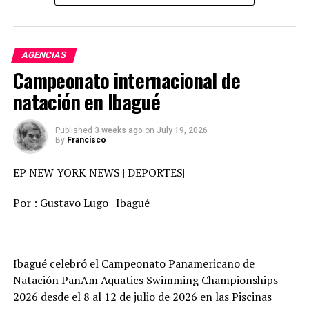
frondosos fueron arrasados por los vientos de categoría
4 que desnudó por completo el lugar quedando
solamente los meros palos en medio de un desierto de
AGENCIAS
hojas y basura.
Campeonato internacional de
natación en Ibagué
Published
3 weeks ago
on
July 19, 2026
By
Francisco
EP NEW YORK NEWS | DEPORTES|
Por : Gustavo Lugo | Ibagué
Ibagué celebró el Campeonato Panamericano de
Conforme a las imágenes y despachos de prensa de
Natación PanAm Aquatics Swimming Championships
agencias , la cidad de Yabucoa , lugar donde tocó tierra
2026 desde el 8 al 12 de julio de 2026 en las Piscinas
el huracán María con vientos de 250 kms por hora , la