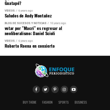
Guatapé?
VIDEOS
6 years ago
Saludos de Andy Montañez
BLOG DE SUCESOS Y NOTICIAS
10 years ago
votar por ¨Macri¨ es regresar al
neoliberalismo: Daniel Scioli
VIDEOS
6 years ago
Roberto Roena en conxierto
BUY THEME
FASHION
SPORTS
BUSINESS