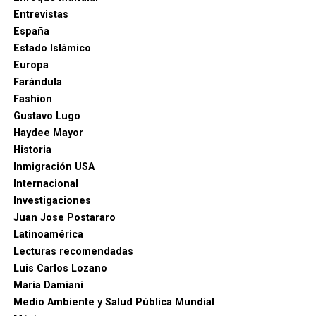
esfuerzos alrededor de los grandes desafíos del país. Los
Entrevistas
verdaderos enemigos de Colombia son la delincuencia, la
España
corrupción y todas aquellas estructuras que durante los
Estado Islámico
últimos años debilitaron la seguridad, la
Europa
institucionalidad y la confianza de los ciudadanos”,
Farándula
destacó el nuevo mandatario.
Fashion
Gustavo Lugo
Agencias.
Haydee Mayor
Historia
Inmigración USA
Internacional
Investigaciones
Juan Jose Postararo
Latinoamérica
Lecturas recomendadas
Luis Carlos Lozano
Maria Damiani
Medio Ambiente y Salud Pública Mundial