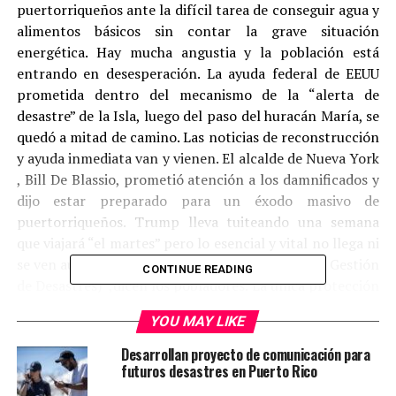
puertorriqueños ante la difícil tarea de conseguir agua y
alimentos básicos sin contar la grave situación
energética. Hay mucha angustia y la población está
entrando en desesperación. La ayuda federal de EEUU
prometida dentro del mecanismo de la “alerta de
desastre” de la Isla, luego del paso del huracán María, se
quedó a mitad de camino. Las noticias de reconstrucción
y ayuda inmediata van y vienen. El alcalde de Nueva York
, Bill De Blassio, prometió atención a los damnificados y
dijo estar preparado para un éxodo masivo de
puertorriqueños. Trump lleva tuiteando una semana
que viajará “el martes” pero lo esencial y vital no llega ni
se ven autoridades de FEMA (Agencia Federal de Gestión
CONTINUE READING
de Desastres) ,dicen los pobladores. La única protección
y ayuda que tienen es la misma policía que junto a
YOU MAY LIKE
brigadas de voluntarios han tenido que cortar árboles y
limpiar las vías para normalizar parcialmente el
Desarrollan proyecto de comunicación para
transporte.
futuros desastres en Puerto Rico