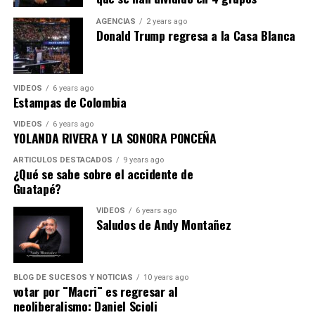
AGENCIAS
2 years ago
Donald Trump regresa a la Casa Blanca
VIDEOS
6 years ago
Estampas de Colombia
VIDEOS
6 years ago
YOLANDA RIVERA Y LA SONORA PONCEÑA
ARTICULOS DESTACADOS
9 years ago
¿Qué se sabe sobre el accidente de
Guatapé?
VIDEOS
6 years ago
Saludos de Andy Montañez
BLOG DE SUCESOS Y NOTICIAS
10 years ago
votar por ¨Macri¨ es regresar al
neoliberalismo: Daniel Scioli