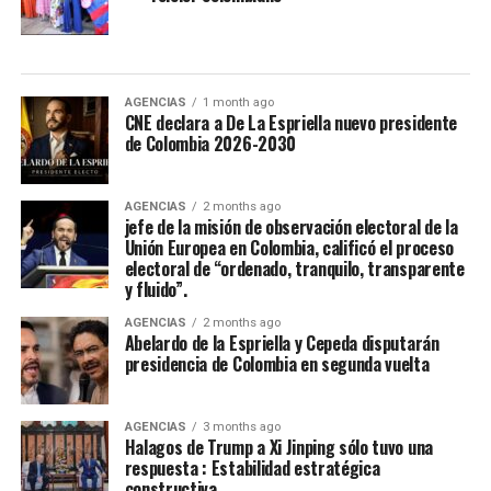
La Virreina Nacional del Folclor 2026, es Mariangel
Tumay Hernandez, representante del departamento del
Casanare fue elejida en la noche de coronación y
clausura del 52 Festival Del Folclor Colombiano.
AGENCIAS
1 month ago
CNE declara a De La Espriella nuevo presidente
de Colombia 2026-2030
Jania Raquel Osorio Mejia, representante del
departamento de Cordoba, fue coronada como la nueva
embajadora Nacional del Folclor Colombiano
AGENCIAS
2 months ago
jefe de la misión de observación electoral de la
Unión Europea en Colombia, calificó el proceso
Con un balance muy positivo para la economía regional,
electoral de “ordenado, tranquilo, transparente
la alta afluencia de turistas, la gran ocupación hotelera y
y fluido”.
el comercio local fortalecieron la economía de la ciudad.
AGENCIAS
2 months ago
Abelardo de la Espriella y Cepeda disputarán
Enfoque Periodistico y “Florida News” , da sus
presidencia de Colombia en segunda vuelta
agradecimientos a la Gobernación Del tolima, La
Alcaldía de Ibagué, a Cristian Torres jefe de prensa y
AGENCIAS
3 months ago
comunicaciónes de la alcaldia, Mauricio Hernandez Cala
Halagos de Trump a Xi Jinping sólo tuvo una
secretario de cultura de Ibague y a todo ese gran grupo
respuesta : Estabilidad estratégica
constructiva
de trabajo en las diferentes áreas que con su