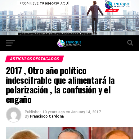
ARTICULOS DESTACADOS
2017 , Otro año político
indescifrable que alimentará la
polarización , la confusión y el
engaño
Published
10 years ago
on
January 14, 2017
By
Francisco Cardona