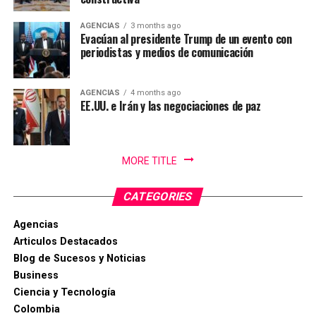
profesionalismo, dedicación y arduo trabajo mantienen
AGENCIAS
3 months ago
en alto el orgullo Ibaguereño.
Evacúan al presidente Trump de un evento con
periodistas y medios de comunicación
AGENCIAS
4 months ago
EE.UU. e Irán y las negociaciones de paz
MORE TITLE
CATEGORIES
Agencias
Articulos Destacados
Blog de Sucesos y Noticias
Business
Ciencia y Tecnología
Colombia