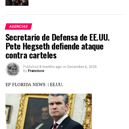
DON'T MISS
Modificación genética , Brexit y ataque a periodistas en
Nicaragua. Las noticias de EP New York
AGENCIAS
Secretario de Defensa de EE.UU.
Pete Hegseth defiende ataque
contra carteles
Published
8 months ago
on
December 6, 2025
By
Francisco
EP FLORIDA NEWS | EE.UU.