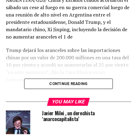
ARGENTINA/G20/ China y Estados Unidos acordaron el
sábado un cese al fuego en su guerra comercial luego de
una reunión de alto nivel en Argentina entre el
presidente estadounidense, Donald Trump, y el
mandatario chino, Xi Jinping, incluyendo la decisión de
no aumentar aranceles el 1 de
Trump dejará los aranceles sobre las importaciones
chinas por un valor de 200.000 millones en una tasa del
10 por ciento y acordó no aumentarlas al 25 por ciento
“en este momento”, dijo la Casa Blanca en un
comunicado.
CONTINUE READING
“China acordará comprar una cantidad aún no
determinada, pero muy importante, de productos
YOU MAY LIKE
agrícolas, energéticos, industriales y otros productos de
Javier Milei , un derechista
Estados Unidos para reducir el desequilibrio comercial
‘anarcocapitalista’
entre nuestros dos países”, agregó. “China acordó
comenzar a comprar productos agrícolas a nuestros