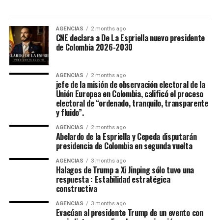
interpretó de la misma manera.
Para el jefe negociador, abandonar el secuestro es “una
AGENCIAS
2 months ago
CNE declara a De La Espriella nuevo presidente
exigencia nacional y urgente” que pasa a ser el primer
de Colombia 2026-2030
punto a tratar en la mesa de negociación.
“La práctica del secuestro ha hundido procesos enteros,
AGENCIAS
2 months ago
ha sido un elemento que ha generado odios inmensos
jefe de la misión de observación electoral de la
Unión Europea en Colombia, calificó el proceso
contra otras organizaciones como las FARC, que no han
electoral de “ordenado, tranquilo, transparente
podido levantar cabeza todavía de ese tema así hayan
y fluido”.
firmado el acuerdo de paz”, aseguró Patiño, cofundador
AGENCIAS
2 months ago
de la extinta guerrilla M-19, la misma en la que militó
Abelardo de la Espriella y Cepeda disputarán
Petro durante su juventud.
presidencia de Colombia en segunda vuelta
AGENCIAS
3 months ago
En Colombia el secuestro ha dejado huella en la sociedad.
Halagos de Trump a Xi Jinping sólo tuvo una
Millones de colombianos salieron a manifestarse en
respuesta : Estabilidad estratégica
2008 contra los secuestros que cometían las Fuerzas
constructiva
Armadas Revolucionarias de Colombia (FARC). En ese
AGENCIAS
3 months ago
entonces circulaban imágenes de secuestrados
Evacúan al presidente Trump de un evento con