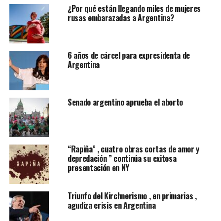
agricultores de inmediato”.
¿Por qué están llegando miles de mujeres
rusas embarazadas a Argentina?
Los dos líderes también quedaron en iniciar de
inmediato charlas sobre cambios estructurales en las
transferencias de tecnología forzadas, la protección de
6 años de cárcel para expresidenta de
la propiedad intelectual, las barreras no arancelarias,
Argentina
intrusiones y robos cibernéticos, los servicios y la
agricultura, dijo la Casa Blanca.
Senado argentino aprueba el aborto
Ambos países acordaron que intentarán que esta
“transacción” se complete en los próximos 90 días, pero
si eso no sucede, los aranceles del 10 por ciento se
elevarán al 25 por ciento.
“Rapiña” , cuatro obras cortas de amor y
depredación ” continúa su exitosa
presentación en NY
RELATED TOPICS:
ARGENTINA
G20
UP NEXT
Triunfo del Kirchnerismo , en primarias ,
Tripleta de Ronaldo clasifica a la Juventud en la
agudiza crisis en Argentina
Champions league