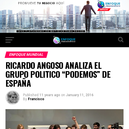
ENFOQUE MUNDIAL
RICARDO ANGOSO ANALIZA EL
GRUPO POLITICO “PODEMOS” DE
ESPAÑA
Published
11 years ago
on
January 11, 2016
By
Francisco