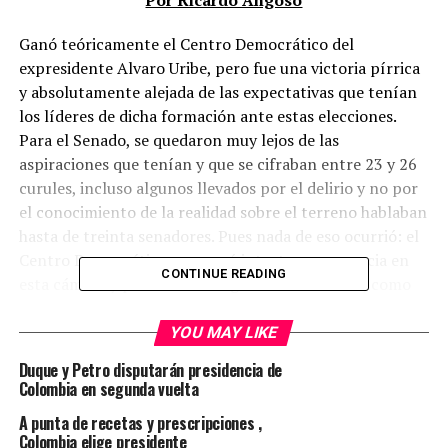
Por Ricardo Angoso
Ganó teóricamente el Centro Democrático del
expresidente Alvaro Uribe, pero fue una victoria pírrica
y absolutamente alejada de las expectativas que tenían
los líderes de dicha formación ante estas elecciones.
Para el Senado, se quedaron muy lejos de las
aspiraciones que tenían y que se cifraban entre 23 y 26
curules, incluso algunos llevados por el delirio y no por
el conocimiento de la realidad sobre el terreno hablaban
hasta de treinta senadores. Pues nada de eso ocurrió: el
Centro Democrático conservó intacta su presencia en
CONTINUE READING
esta cámara y prominentes figuras del uribismo, como
Alfredo Rangel y José Obdulio Gaviria, se quedaron sin el
escaño. La misma suerte corrieron las dos apuestas
YOU MAY LIKE
militares de Uribe, el Coronel Plazas y el General
Duque y Petro disputarán presidencia de
Barrero, ambos a mucha distancia en votos de entrar en
Colombia en segunda vuelta
el Senado de la República. Ganaron pero fue una victoria
A punta de recetas y prescripciones ,
amarga e inesperada en su dimensión, que se esperaba
Colombia elige presidente