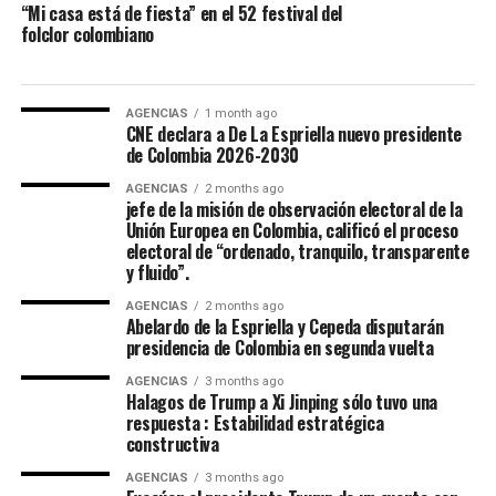
“Mi casa está de fiesta” en el 52 festival del
folclor colombiano
AGENCIAS
1 month ago
CNE declara a De La Espriella nuevo presidente
de Colombia 2026-2030
AGENCIAS
2 months ago
jefe de la misión de observación electoral de la
Unión Europea en Colombia, calificó el proceso
electoral de “ordenado, tranquilo, transparente
Maria Paula Gonzalez Lozano, representó a Ibagué en el
y fluido”.
52 Festival Folclórico Colombiano , fue elejida como
AGENCIAS
2 months ago
Embajadora Municipal del Folclor, representaba la
Abelardo de la Espriella y Cepeda disputarán
comuna 12 de la ciudad y obtuvo el titulo por su
presidencia de Colombia en segunda vuelta
carisma, dominio escenico e interpretación del baile
AGENCIAS
3 months ago
tradicional.
Halagos de Trump a Xi Jinping sólo tuvo una
respuesta : Estabilidad estratégica
constructiva
La Virreina Nacional del Folclor 2026, es Mariangel
Tumay Hernandez, representante del departamento del
AGENCIAS
3 months ago