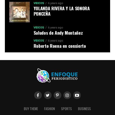
VIDEOS
6 years ago
YOLANDA RIVERA Y LA SONORA
PONCEÑA
VIDEOS
6 years ago
Saludos de Andy Montañez
VIDEOS
6 years ago
Roberto Roena en conxierto
BUY THEME
FASHION
SPORTS
BUSINESS