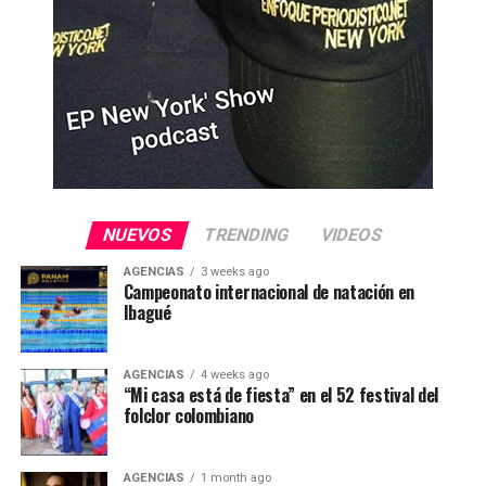
NUEVOS
TRENDING
VIDEOS
AGENCIAS
3 weeks ago
Campeonato internacional de natación en
Ibagué
AGENCIAS
4 weeks ago
“Mi casa está de fiesta” en el 52 festival del
folclor colombiano
AGENCIAS
1 month ago