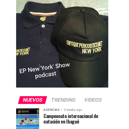
NUEVOS
TRENDING
VIDEOS
AGENCIAS
3 weeks ago
Campeonato internacional de
natación en Ibagué