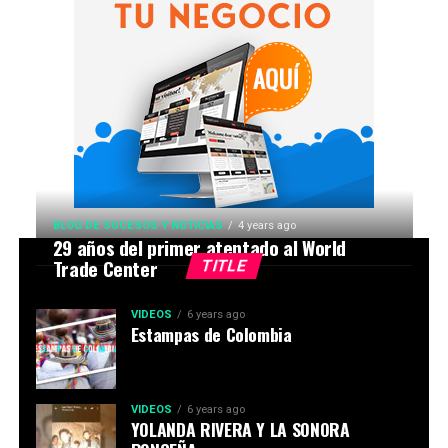
BLOG DE SUCESOS Y NOTICIAS
4 years ago
29 años del primer atentado al World
Trade Center
TITLE
VIDEOS
6 years ago
Estampas de Colombia
VIDEOS
6 years ago
YOLANDA RIVERA Y LA SONORA