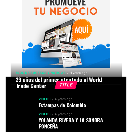
BLOG DE SUCESOS Y NOTICIAS
4 years ago
29 años del primer atentado al World
Trade Center
TITLE
VIDEOS
6 years ago
Estampas de Colombia
VIDEOS
6 years ago
YOLANDA RIVERA Y LA SONORA
PONCEÑA