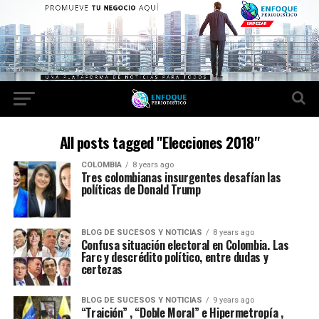
All posts tagged "Elecciones 2018"
COLOMBIA
8 years ago
Tres colombianas insurgentes desafían las
políticas de Donald Trump
BLOG DE SUCESOS Y NOTICIAS
8 years ago
Confusa situación electoral en Colombia. Las
Farc y descrédito político, entre dudas y
certezas
BLOG DE SUCESOS Y NOTICIAS
9 years ago
“Traición” , “Doble Moral” e Hipermetropía ,