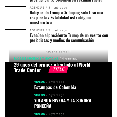
AGENCIAS
3 months ago
Halagos de Trump a Xi Jinping sólo tuvo una
respuesta : Estabilidad estratégica
constructiva
AGENCIAS
3 months ago
Evacúan al presidente Trump de un evento con
periodistas y medios de comunicación
ADVERTISEMENT
BLOG DE SUCESOS Y NOTICIAS
4 years ago
29 años del primer atentado al World
Trade Center
TITLE
VIDEOS
6 years ago
Estampas de Colombia
VIDEOS
6 years ago
YOLANDA RIVERA Y LA SONORA
PONCEÑA
VIDEOS
6 years ago