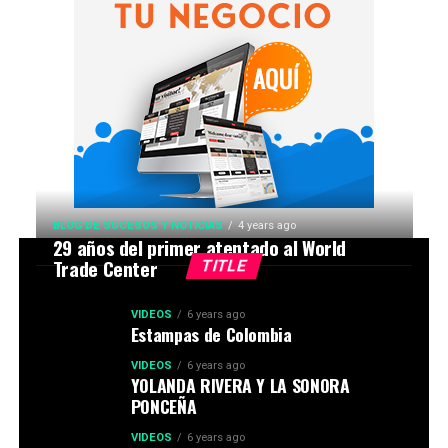
BLOG DE SUCESOS Y NOTICIAS
4 years ago
29 años del primer atentado al World
Trade Center
TITLE
VIDEOS
6 years ago
Estampas de Colombia
VIDEOS
6 years ago
YOLANDA RIVERA Y LA SONORA
PONCEÑA
VIDEOS
6 years ago