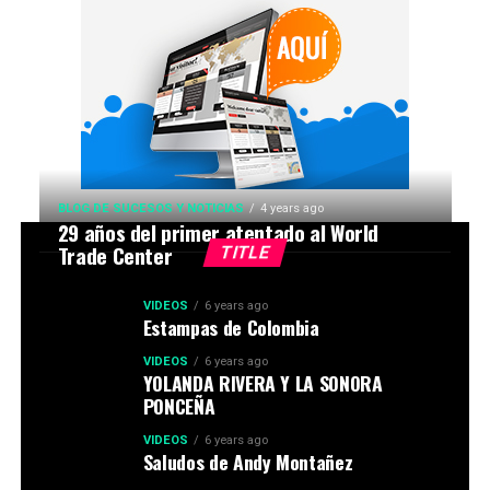
BLOG DE SUCESOS Y NOTICIAS
4 years ago
29 años del primer atentado al World
Trade Center
TITLE
VIDEOS
6 years ago
Estampas de Colombia
VIDEOS
6 years ago
YOLANDA RIVERA Y LA SONORA
PONCEÑA
VIDEOS
6 years ago
Saludos de Andy Montañez