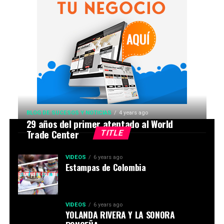
BLOG DE SUCESOS Y NOTICIAS
4 years ago
29 años del primer atentado al World
Trade Center
TITLE
VIDEOS
6 years ago
Estampas de Colombia
VIDEOS
6 years ago
YOLANDA RIVERA Y LA SONORA