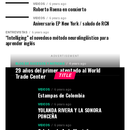
VIDEOS
6 years ago
Roberto Roena en conxierto
VIDEOS
6 years ago
Aniversario EP New York / saludo de RCN
ENTREVISTAS
6 years ago
“Intelliging” el novedoso método neurolingüistico para
aprender inglés
ADVERTISEMENT
BLOG DE SUCESOS Y NOTICIAS
4 years ago
29 años del primer atentado al World
Trade Center
TITLE
VIDEOS
6 years ago
Estampas de Colombia
VIDEOS
6 years ago
YOLANDA RIVERA Y LA SONORA
PONCEÑA
VIDEOS
6 years ago