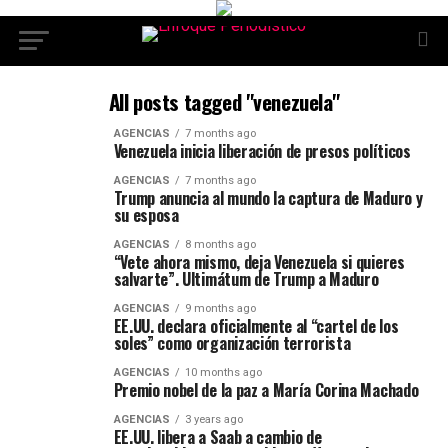
All posts tagged "venezuela"
AGENCIAS
7 months ago
Venezuela inicia liberación de presos políticos
AGENCIAS
7 months ago
Trump anuncia al mundo la captura de Maduro y
su esposa
AGENCIAS
8 months ago
“Vete ahora mismo, deja Venezuela si quieres
salvarte”. Ultimátum de Trump a Maduro
AGENCIAS
9 months ago
EE.UU. declara oficialmente al “cartel de los
soles” como organización terrorista
AGENCIAS
10 months ago
Premio nobel de la paz a María Corina Machado
AGENCIAS
3 years ago
EE.UU. libera a Saab a cambio de