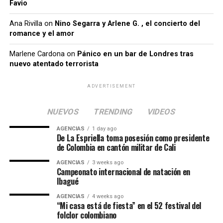
Favio
Ana Rivilla
on
Nino Segarra y Arlene G. , el concierto del
romance y el amor
Marlene Cardona
on
Pánico en un bar de Londres tras
nuevo atentado terrorista
ADVERTISEMENT
NUEVOS
TRENDING
VIDEOS
AGENCIAS
1 day ago
De La Espriella toma posesión como presidente
de Colombia en cantón militar de Cali
AGENCIAS
3 weeks ago
Campeonato internacional de natación en
Ibagué
AGENCIAS
4 weeks ago
“Mi casa está de fiesta” en el 52 festival del
folclor colombiano