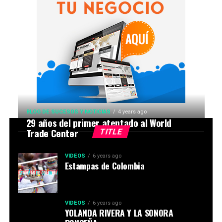
BLOG DE SUCESOS Y NOTICIAS
4 years ago
29 años del primer atentado al World
Trade Center
TITLE
VIDEOS
6 years ago
Estampas de Colombia
VIDEOS
6 years ago
YOLANDA RIVERA Y LA SONORA