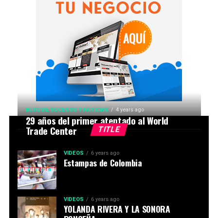
BLOG DE SUCESOS Y NOTICIAS
4 years ago
29 años del primer atentado al World
Trade Center
TITLE
VIDEOS
6 years ago
Estampas de Colombia
VIDEOS
6 years ago
YOLANDA RIVERA Y LA SONORA