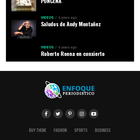
PONCEÑA
VIDEOS
6 years ago
Saludos de Andy Montañez
VIDEOS
6 years ago
Roberto Roena en conxierto
BUY THEME
FASHION
SPORTS
BUSINESS