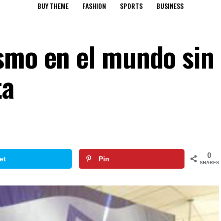
BUY THEME
FASHION
SPORTS
BUSINESS
smo en el mundo sin
ta
0
et
Pin
SHARES