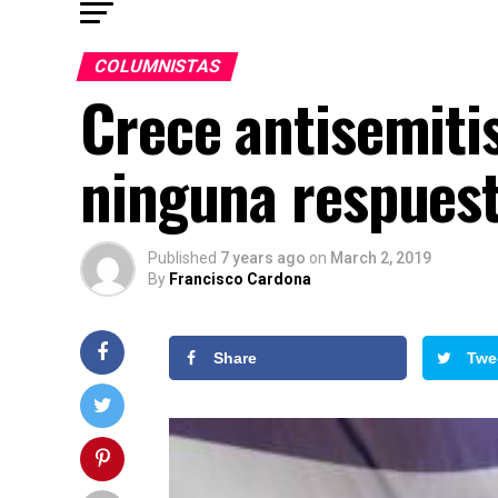
COLUMNISTAS
Crece antisemiti
ninguna respues
Published
7 years ago
on
March 2, 2019
By
Francisco Cardona
Share
Twe