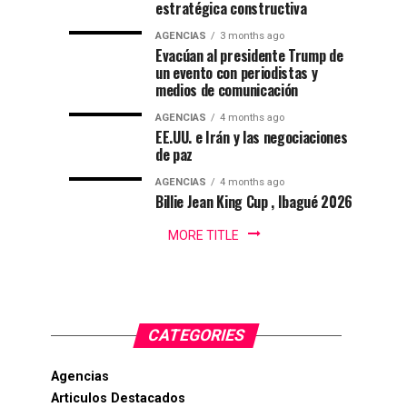
natación
estratégica constructiva
Por
colombiano
2030
:
en
AGENCIAS
3 months ago
Gustavo
Evacúan al presidente Trump de
Lugo
un evento con periodistas y
Ibagué
|
medios de comunicación
Ibagué
AGENCIAS
4 months ago
Ibagué
EE.UU. e Irán y las negociaciones
celebró
de paz
el
AGENCIAS
4 months ago
Campeonato
Billie Jean King Cup , Ibagué 2026
Panamericano
de
MORE TITLE
Natación
PanAm...
CATEGORIES
Agencias
Articulos Destacados