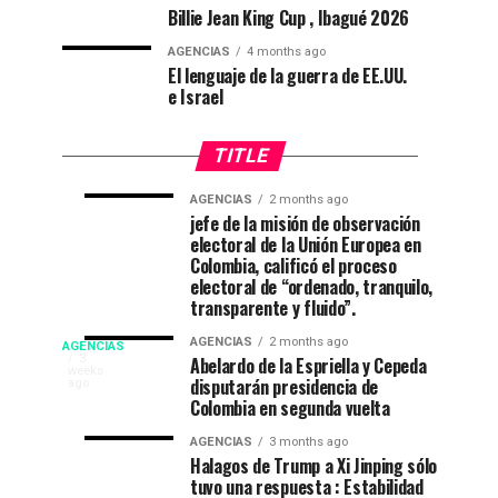
Billie Jean King Cup , Ibagué 2026
AGENCIAS
4 months ago
El lenguaje de la guerra de EE.UU.
e Israel
TITLE
AGENCIAS
2 months ago
“Mi
CNE
AGENCIAS
AGENCIAS
jefe de la misión de observación
4
1
electoral de la Unión Europea en
casa
declara
weeks
month
ago
ago
Colombia, calificó el proceso
está
a
electoral de “ordenado, tranquilo,
de
De
transparente y fluido”.
fiesta”
La
Campeonato
AGENCIAS
2 months ago
AGENCIAS
en
Espriella
EP
3
Abelardo de la Espriella y Cepeda
weeks
el
nuevo
disputarán presidencia de
NEW
ago
internacional
52
presidente
Colombia en segunda vuelta
YORK
festival
de
NEWS
de
AGENCIAS
3 months ago
del
Colombia
|
Halagos de Trump a Xi Jinping sólo
DEPORTES|
folclor
2026-
tuvo una respuesta : Estabilidad