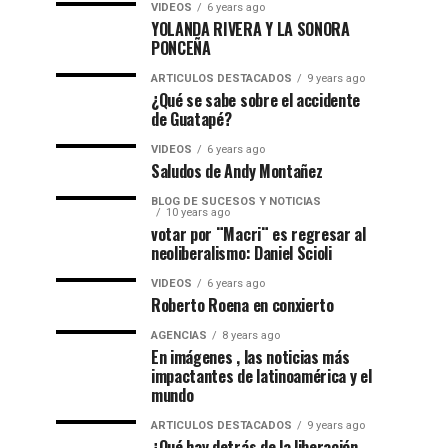
VIDEOS
6 years ago
YOLANDA RIVERA Y LA SONORA
PONCEÑA
ARTICULOS DESTACADOS
9 years ago
¿Qué se sabe sobre el accidente
de Guatapé?
VIDEOS
6 years ago
Saludos de Andy Montañez
BLOG DE SUCESOS Y NOTICIAS
10 years ago
votar por ¨Macri¨ es regresar al
neoliberalismo: Daniel Scioli
VIDEOS
6 years ago
Roberto Roena en conxierto
AGENCIAS
8 years ago
En imágenes , las noticias más
impactantes de latinoamérica y el
mundo
ARTICULOS DESTACADOS
9 years ago
¿Qué hay detrás de la liberación