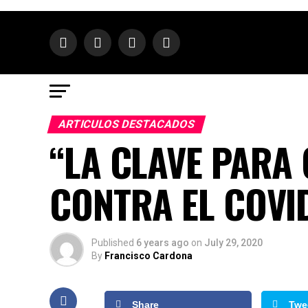
ARTICULOS DESTACADOS
“LA CLAVE PARA
CONTRA EL COVID
Published
6 years ago
on
July 29, 2020
By
Francisco Cardona
Share
Twe