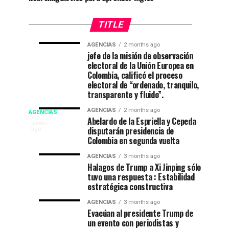
TITLE
AGENCIAS
2 months ago
“Mi
CNE
AGENCIAS
AGENCIAS
jefe de la misión de observación
4
1
electoral de la Unión Europea en
casa
declara
weeks
month
ago
ago
Colombia, calificó el proceso
está
a
electoral de “ordenado, tranquilo,
de
De
transparente y fluido”.
fiesta”
La
Campeonato
AGENCIAS
2 months ago
AGENCIAS
en
Espriella
EP
3
Abelardo de la Espriella y Cepeda
weeks
el
nuevo
disputarán presidencia de
NEW
ago
internacional
52
presidente
Colombia en segunda vuelta
YORK
festival
de
NEWS
de
AGENCIAS
3 months ago
del
Colombia
|
Halagos de Trump a Xi Jinping sólo
DEPORTES|
folclor
2026-
tuvo una respuesta : Estabilidad
natación
estratégica constructiva
Por
colombiano
2030
:
en
AGENCIAS
3 months ago
Gustavo
Evacúan al presidente Trump de
Lugo
un evento con periodistas y