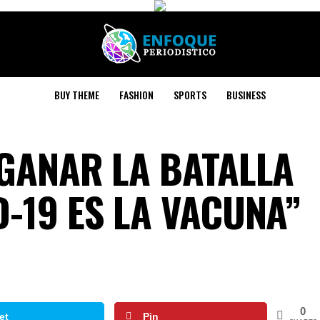
BUY THEME
FASHION
SPORTS
BUSINESS
 GANAR LA BATALLA
-19 ES LA VACUNA”
0
et
Pin