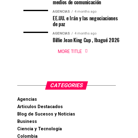
Ibagué
|
medios de comunicación
Ibagué
AGENCIAS
4 months ago
Ibagué
EE.UU. e Irán y las negociaciones
celebró
de paz
el
AGENCIAS
4 months ago
Campeonato
Billie Jean King Cup , Ibagué 2026
Panamericano
de
MORE TITLE
Natación
PanAm...
CATEGORIES
Agencias
Articulos Destacados
Blog de Sucesos y Noticias
Business
Ciencia y Tecnología
Colombia