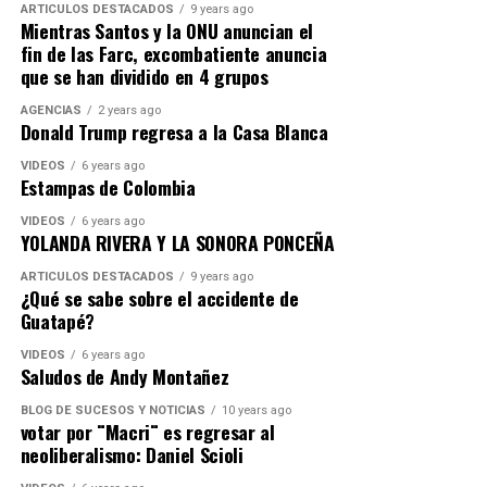
ARTICULOS DESTACADOS
9 years ago
buenos seres humanos. Las malas personas no pueden
Mientras Santos y la ONU anuncian el
ser buenos periodistas. Si se es una buena persona se
fin de las Farc, excombatiente anuncia
puede intentar comprender a los demás, sus
que se han dividido en 4 grupos
intenciones, su fe, sus intereses, sus dificultades, sus
AGENCIAS
2 years ago
tragedias”. Ryszar Kapuscinsky
Donald Trump regresa a la Casa Blanca
“El periodista de investigación es a menudo
VIDEOS
6 years ago
Estampas de Colombia
indispensable para el bienestar de la sociedad, pero sólo
si sabe cuando dejar de investigar”.
Theodoro Roosevelt.
VIDEOS
6 years ago
YOLANDA RIVERA Y LA SONORA PONCEÑA
El Periodismo de investigación es como un detective, un
ARTICULOS DESTACADOS
9 years ago
¿Qué se sabe sobre el accidente de
sabueso que persigue el mal que afecta a una sociedad y
Guatapé?
lo encierra dentro de conceptos literarios para que sea
juzgado por la opinión pública.
Francisco Cardona
VIDEOS
6 years ago
Saludos de Andy Montañez
BLOG DE SUCESOS Y NOTICIAS
10 years ago
votar por ¨Macri¨ es regresar al
RELATED TOPICS:
FAVORES SEXUALES
PERIODISMO INVESTIGATIVO
PREBENDAS
neoliberalismo: Daniel Scioli
UP NEXT