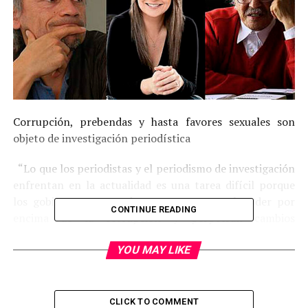
Corrupción, prebendas y hasta favores sexuales son
objeto de investigación periodística
“Lo que los periodistas y el periodismo de investigación
enfrentan en la actualidad es una tarea difícil porque
los gobiernos tratan de mantenerse en el poder por
CONTINUE READING
encima de la corrupción y perpetran cambios
sustanciales en los poderes del Estado afectando la
constitución y las leyes para de esta forma poder
YOU MAY LIKE
contrarrestar los embates de sus enemigos llámese,
periodismo, oposición u opinión pública”.
CLICK TO COMMENT