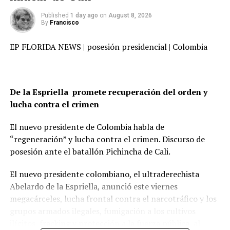
del número de plataformas para la prueba, la
capacidad de recolectar muestras y pruebas y
Published
1 day ago
on
August 8, 2026
By
Francisco
suministros de laboratorio.
EP FLORIDA NEWS | posesión presidencial | Colombia
También incluye planes para implementar un
programa de monitoreo activo para
diagnosticar los síntomas y trabajar con
De la Espriella promete recuperación del orden y
personas con mayor riesgo. “Hemos trabajado
lucha contra el crimen
con los estados para ver dónde se han
El nuevo presidente de Colombia habla de
producido los brotes cuando no están en las
“regeneración” y lucha contra el crimen. Discurso de
grandes áreas metropolitanas y hemos visto
posesión ante el batallón Pichincha de Cali.
que ocurre con mucha frecuencia en lugares
cerrados entre los nativos americanos”, dijo
El nuevo presidente colombiano, el ultraderechista
Birx.
Abelardo de la Espriella, anunció este viernes
megacárceles, lucha frontal contra el narcotráfico y los
El vicepresidente Mike Pence dijo que Estados
grupos armados ilegales, fumigación a los cultivos
ilícitos, fracking y protección a la fuerza pública, al
Unidos ha realizado más de 5 millones de