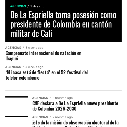
AGENCIAS
1 day ago
De La Espriella toma posesión como
presidente de Colombia en cantón
militar de Cali
AGENCIAS
3 weeks ago
Campeonato internacional de natación en
Ibagué
AGENCIAS
4 weeks ago
Maria Paula Gonzalez Lozano, representó a Ibagué en el
“Mi casa está de fiesta” en el 52 festival del
52 Festival Folclórico Colombiano , fue elejida como
folclor colombiano
Embajadora Municipal del Folclor, representaba la
comuna 12 de la ciudad y obtuvo el titulo por su
carisma, dominio escenico e interpretación del baile
AGENCIAS
2 months ago
CNE declara a De La Espriella nuevo presidente
tradicional.
de Colombia 2026-2030
La Virreina Nacional del Folclor 2026, es Mariangel
AGENCIAS
2 months ago
jefe de la misión de observación electoral de la
Tumay Hernandez, representante del departamento del