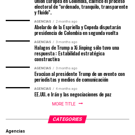
Unión Europea en Colombia, calificó el proceso
Casanare fue elejida en la noche de coronación y
electoral de “ordenado, tranquilo, transparente
clausura del 52 Festival Del Folclor Colombiano.
y fluido”.
AGENCIAS
2 months ago
Jania Raquel Osorio Mejia, representante del
Abelardo de la Espriella y Cepeda disputarán
departamento de Cordoba, fue coronada como la nueva
presidencia de Colombia en segunda vuelta
embajadora Nacional del Folclor Colombiano
AGENCIAS
3 months ago
Halagos de Trump a Xi Jinping sólo tuvo una
Con un balance muy positivo para la economía regional,
respuesta : Estabilidad estratégica
constructiva
la alta afluencia de turistas, la gran ocupación hotelera y
el comercio local fortalecieron la economía de la ciudad.
AGENCIAS
3 months ago
Evacúan al presidente Trump de un evento con
periodistas y medios de comunicación
Enfoque Periodistico y “Florida News” , da sus
agradecimientos a la Gobernación Del tolima, La
AGENCIAS
4 months ago
Alcaldía de Ibagué, a Cristian Torres jefe de prensa y
EE.UU. e Irán y las negociaciones de paz
comunicaciónes de la alcaldia, Mauricio Hernandez Cala
MORE TITLE
secretario de cultura de Ibague y a todo ese gran grupo
de trabajo en las diferentes áreas que con su
CATEGORIES
profesionalismo, dedicación y arduo trabajo mantienen
en alto el orgullo Ibaguereño.
Agencias