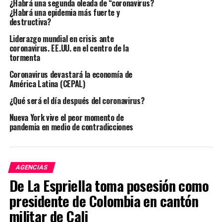
¿Habrá una segunda oleada de “coronavirus?
Salud y Servicios Humanos, Brett Giroir,
¿Habrá una epidemia más fuerte y
presentaron el plan en una sesión informativa
destructiva?
el lunes y dijeron que las partes se agrupan en
Liderazgo mundial en crisis ante
coronavirus. EE.UU. en el centro de la
tres fases, de las cuales Estados Unidos ha
tormenta
completado dos. “El plan establece los roles y
Coronavirus devastará la economía de
responsabilidades para mejorar nuestra
América Latina (CEPAL)
asociación entre el sector privado y el sector
¿Qué será el día después del coronavirus?
público, reuniendo a los gobiernos estatales y
Nueva York vive el peor momento de
locales con el gobierno federal para garantizar
pandemia en medio de contradicciones
que podamos lograr y alcanzar nuestros
principios y objetivos básicos”, dijo Birx.
La primera fase del plan se ha centrado
AGENCIAS
De La Espriella toma posesión como
principalmente en las pruebas, incluído el
presidente de Colombia en cantón
desbloqueo de la capacidad de prueba
completa de cada estado, así como el aumento
militar de Cali