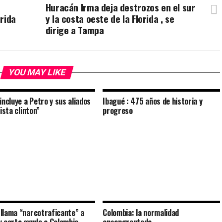
Huracán Irma deja destrozos en el sur
rida
y la costa oeste de la Florida , se
dirige a Tampa
YOU MAY LIKE
incluye a Petro y sus aliados
Ibagué : 475 años de historia y
lista clinton”
progreso
llama “narcotraficante” a
Colombia: la normalidad