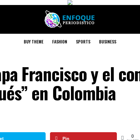
BUY THEME
FASHION
SPORTS
BUSINESS
apa Francisco y el con
pués” en Colombia
0
et
Pin