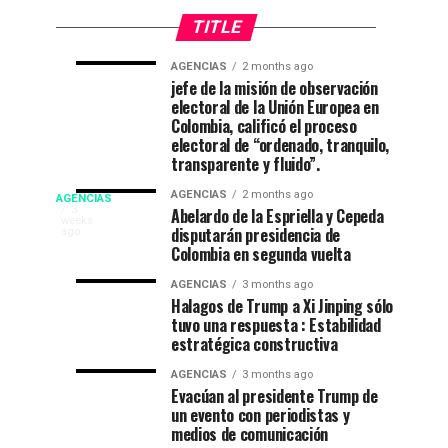
TITLE
AGENCIAS
2 months ago
“Mi
CNE
AGENCIAS
AGENCIAS
jefe de la misión de observación
4
1
electoral de la Unión Europea en
casa
declara
weeks
month
ago
ago
Colombia, calificó el proceso
está
a
electoral de “ordenado, tranquilo,
de
De
transparente y fluido”.
fiesta”
La
Campeonato
AGENCIAS
2 months ago
AGENCIAS
en
Espriella
EP
3
Abelardo de la Espriella y Cepeda
weeks
el
nuevo
disputarán presidencia de
NEW
ago
internacional
52
presidente
Colombia en segunda vuelta
YORK
festival
de
NEWS
de
AGENCIAS
3 months ago
del
Colombia
|
Halagos de Trump a Xi Jinping sólo
DEPORTES|
folclor
2026-
tuvo una respuesta : Estabilidad
natación
estratégica constructiva
Por
colombiano
2030
:
en
AGENCIAS
3 months ago
Gustavo
Evacúan al presidente Trump de
Lugo
un evento con periodistas y
Ibagué
|
medios de comunicación