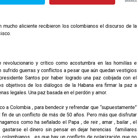
SHARES
n mucho aliciente recibieron los colombianos el discurso de la
cisco.
revolucionario y crítico como acostumbra en las homilías e
 sufrido guerras y conflictos a pesar que aún quedan vestigios
 presidente Santos por haber logrado una paz cobijada con el
s objetivos de los diálogos de la Habana era firmar la paz a
enas legales. Una paz basada en el perdón y amor.
sco a Colombia , para bendecir y refrendar que “supuestamente”
fin de un conflicto de más de 50 años. Pero más que disfrutar
agamos como ha señalado el Papa , de reir , amar , bailar , el
 gastarse el dinero sin pensar en dejar herencias familiares
os colombianos_ es que hay un conflicto de polarización que no