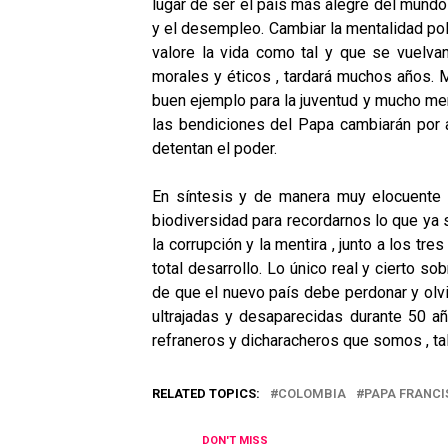
lugar de ser el país más alegre del mundo 
y el desempleo. Cambiar la mentalidad polí
valore la vida como tal y que se vuelvan
morales y éticos , tardará muchos años. 
buen ejemplo para la juventud y mucho me
las bendiciones del Papa cambiarán por 
detentan el poder.
En síntesis y de manera muy elocuente , 
biodiversidad para recordarnos lo que ya s
la corrupción y la mentira , junto a los tr
total desarrollo. Lo único real y cierto s
de que el nuevo país debe perdonar y olv
ultrajadas y desaparecidas durante 50 añ
refraneros y dicharacheros que somos , ta
RELATED TOPICS:
COLOMBIA
PAPA FRANC
DON'T MISS