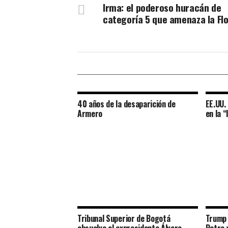
Irma: el poderoso huracán de
categoría 5 que amenaza la Flo
40 años de la desaparición de
EE.UU. 
Armero
en la “
0
SHARES
Tribunal Superior de Bogotá
Trump 