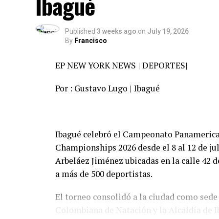
Ibagué
Published
3 weeks ago
on
July 19, 2026
By
Francisco
EP NEW YORK NEWS | DEPORTES|
Por : Gustavo Lugo | Ibagué
Ibagué celebró el Campeonato Panameri
Championships 2026 desde el 8 al 12 de ju
Arbeláez Jiménez ubicadas en la calle 42 
a más de 500 deportistas.
El torneo consolidó a la ciudad como sede
Colombiana de Natación y la Alcaldía de 