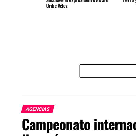
absuelve al expresidente Álvaro
Petro 
Uribe Vélez
AGENCIAS
Campeonato internac