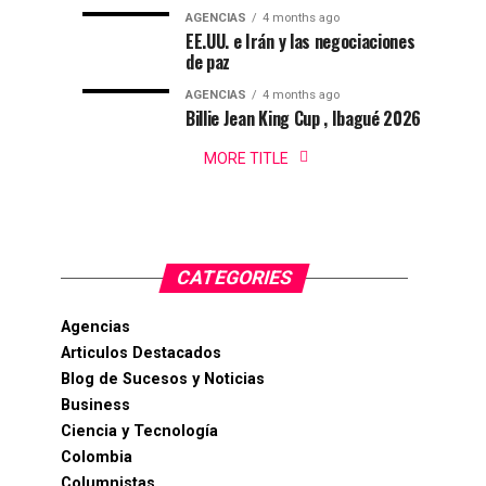
Ibagué
AGENCIAS
4 months ago
Ibagué
EE.UU. e Irán y las negociaciones
celebró
de paz
el
AGENCIAS
4 months ago
Campeonato
Billie Jean King Cup , Ibagué 2026
Panamericano
de
MORE TITLE
Natación
PanAm...
CATEGORIES
Agencias
Articulos Destacados
Blog de Sucesos y Noticias
Business
Ciencia y Tecnología
Colombia
Columnistas