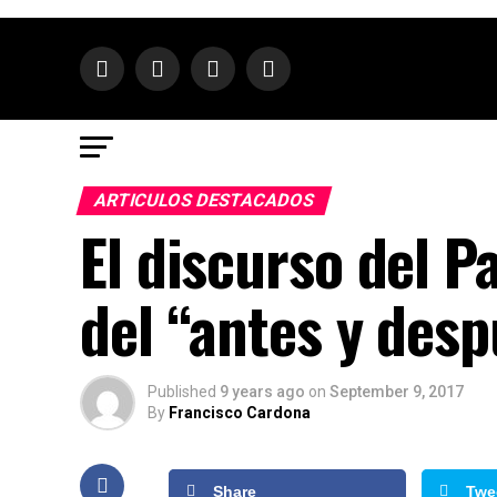
ARTICULOS DESTACADOS
El discurso del P
del “antes y des
Published
9 years ago
on
September 9, 2017
By
Francisco Cardona
Share
Twe