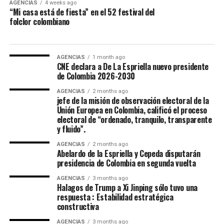
AGENCIAS
4 weeks ago
“Mi casa está de fiesta” en el 52 festival del
folclor colombiano
AGENCIAS
1 month ago
CNE declara a De La Espriella nuevo presidente
de Colombia 2026-2030
Maria Paula Gonzalez Lozano, representó a Ibagué en el
AGENCIAS
2 months ago
52 Festival Folclórico Colombiano , fue elejida como
jefe de la misión de observación electoral de la
Unión Europea en Colombia, calificó el proceso
Embajadora Municipal del Folclor, representaba la
electoral de “ordenado, tranquilo, transparente
comuna 12 de la ciudad y obtuvo el titulo por su
y fluido”.
carisma, dominio escenico e interpretación del baile
tradicional.
AGENCIAS
2 months ago
Abelardo de la Espriella y Cepeda disputarán
presidencia de Colombia en segunda vuelta
La Virreina Nacional del Folclor 2026, es Mariangel
Tumay Hernandez, representante del departamento del
AGENCIAS
3 months ago
Halagos de Trump a Xi Jinping sólo tuvo una
Casanare fue elejida en la noche de coronación y
respuesta : Estabilidad estratégica
clausura del 52 Festival Del Folclor Colombiano.
constructiva
AGENCIAS
3 months ago