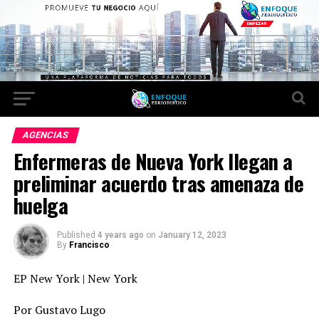
AGENCIAS
Enfermeras de Nueva York llegan a
preliminar acuerdo tras amenaza de
huelga
Published
4 years ago
on
January 12, 2023
By
Francisco
EP New York | New York
Por Gustavo Lugo