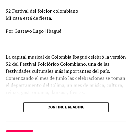
RELATED TOPICS:
52 Festival del folclor colombiano
HUGO SÁNCHEZ
MÉXICO
MI casa está de fiesta.
UP NEXT
¿Qué pasará con Pepe luego de la Champions League?
Por Gustavo Lugo | Ibagué
DON'T MISS
Análisis deportivo, fútbol, emociones y sentimientos
La capital musical de Colombia Ibagué celebró la versión
52 del Festival Folclórico Colombiano, una de las
festividades culturales más importantes del país.
Comenzando el mes de Junio las celebraciónes se toman
el departamento del tolima, un mes de música, cultura,
reinas, gastronomia, danzas y fiestas.
La capital musical de colombia como se le llama a
CONTINUE READING
Ibagué, en unión con la gobernación del tolima que
dirije adriana Magali Matiz y la alcaldesa de Ibagué
Johana Ximena Aranda se encargaron de realizar este