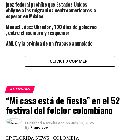
juez federal prohíbe que Estados Unidos
obligue a los migrantes centroamericanos a
esperar en México
“Por los jugadores podrían ser finalistas, pero por el
técnico no, no estudia bien a los rivales y no plantea
Manuel López Obrador , 100 días de gobierno
, entre el asombro y resquemor
bien los juegos”, apuntó.
AMLO y la crónica de un fracaso anunciado
El Pentapichichi descartó que Osorio vaya ordenar al
Tricolor jugarle al tú a tú a Portugal, el domingo en su
CLICK TO COMMENT
primer partido, porque “podría perder 7-0” como
sucedió ante Chile.
“Hugol” cuestionó que pasará si Osorio pierde los tres
AGENCIAS
partidos de la Confederaciones ante Portugal, Nueva
“Mi casa está de fiesta” en el 52
Zelanda y Rusia, todos por 1-0.
festival del folclor colombiano
“Él (Osorio) no se va a ir, si no lo echan no se va (…), si
no se fue cuando perdió 7-0, menos si pierde los tres
Published
4 weeks ago
on
July 10, 2026
partidos en la Confederaciones”, finalizó Sánchez.
By
Francisco
EP FLORIDA NEWS | COLOMBIA