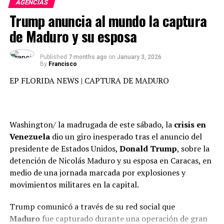
importante evento y completamente gratis para todos.
AGENCIAS
Trump anuncia al mundo la captura
de Maduro y su esposa
Published
7 months ago
on
January 3, 2026
By
Francisco
EP FLORIDA NEWS | CAPTURA DE MADURO
Washington/ la madrugada de este sábado, la
crisis en
Venezuela
dio un giro inesperado tras el anuncio del
Ibagué recibió a miles de turistas que llegaron y
presidente de Estados Unidos,
Donald Trump
, sobre la
disfrutaron de todas las actividades, y se demostró una
detención de Nicolás Maduro y su esposa en Caracas, en
vez más que la ciudad está capacitada para celebrar
medio de una jornada marcada por explosiones y
eventos de talla internacional, El tolima vivió una vez
movimientos militares en la capital.
más el festival folclórico colombiano,
Trump comunicó a través de su red social que
Con una programación variada del 22 al 29 de junio se
Maduro
fue capturado durante una operación de gran
celebró con exito rotundo la versión 52 del folclor