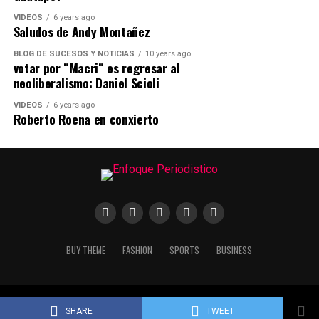
VIDEOS
6 years ago
Saludos de Andy Montañez
BLOG DE SUCESOS Y NOTICIAS
10 years ago
votar por ¨Macri¨ es regresar al
neoliberalismo: Daniel Scioli
VIDEOS
6 years ago
Roberto Roena en conxierto
BUY THEME
FASHION
SPORTS
BUSINESS
Copyright © 2020 Enfoque Periodístico. Created by Conectya.
SHARE
TWEET