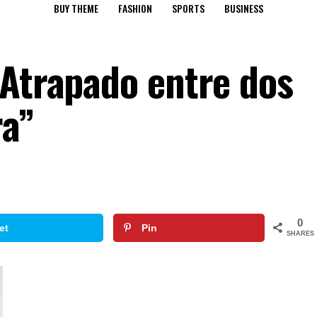
BUY THEME
FASHION
SPORTS
BUSINESS
“Atrapado entre dos
ra”
0
et
Pin
SHARES