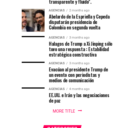
como
52
transparente y fluido”.
promete
festival
presidente
AGENCIAS
2 months ago
recuperación
del
Abelardo de la Espriella y Cepeda
del
folclor
de
disputarán presidencia de
orden
colombiano
Colombia en segunda vuelta
y
Colombia
lucha
AGENCIAS
3 months ago
contra
Halagos de Trump a Xi Jinping sólo
en
tuvo una respuesta : Estabilidad
el
estratégica constructiva
crimen...
cantón
AGENCIAS
3 months ago
Evacúan al presidente Trump de
militar
un evento con periodistas y
medios de comunicación
de
AGENCIAS
4 months ago
EE.UU. e Irán y las negociaciones
Cali
de paz
MORE TITLE