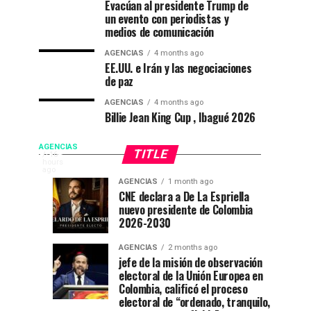
Evacúan al presidente Trump de
un evento con periodistas y
medios de comunicación
AGENCIAS
4 months ago
EE.UU. e Irán y las negociaciones
de paz
AGENCIAS
4 months ago
Billie Jean King Cup , Ibagué 2026
De
AGENCIAS
TITLE
EP
16
hours
FLORIDA
ago
La
AGENCIAS
1 month ago
NEWS
Campeonato
“Mi
AGENCIAS
AGENCIAS
CNE declara a De La Espriella
|
3
4
Espriella
nuevo presidente de Colombia
internacional
casa
weeks
weeks
posesión
ago
ago
2026-2030
de
está
presidencial
toma
natación
de
|
AGENCIAS
2 months ago
en
fiesta”
jefe de la misión de observación
Colombia
posesión
electoral de la Unión Europea en
Ibagué
en
De
Colombia, calificó el proceso
el
la
electoral de “ordenado, tranquilo,
Espriella