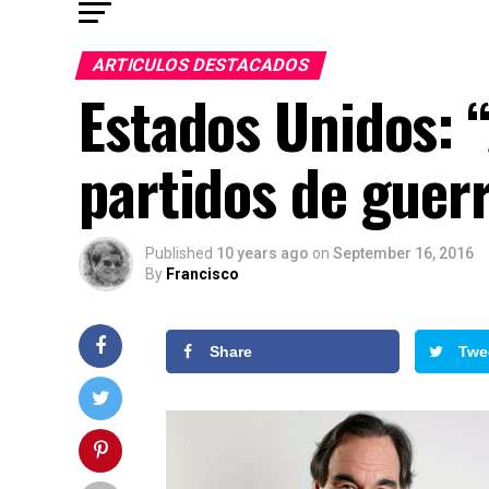
ARTICULOS DESTACADOS
Estados Unidos: 
partidos de guer
Published
10 years ago
on
September 16, 2016
By
Francisco
Share
Twe